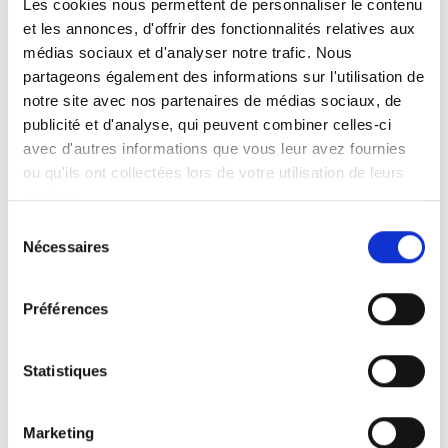
Les cookies nous permettent de personnaliser le contenu
et les annonces, d'offrir des fonctionnalités relatives aux
Faits en bref
Instructions d’utilisation
médias sociaux et d'analyser notre trafic. Nous
partageons également des informations sur l'utilisation de
notre site avec nos partenaires de médias sociaux, de
Levage et pivotement motorisés
publicité et d'analyse, qui peuvent combiner celles-ci
Fonctionnement à commande manuelle
avec d'autres informations que vous leur avez fournies
Convient aux breaks, monospaces et
ou qu'ils ont collectées lors de votre utilisation de leurs
mini-bus.
services.
La hauteur et la longueur peuvent être
Sélection
réglées d'après les instructions figurant
Nécessaires
du
dans la notice.
consentement
Livré avec une base de montage
Préférences
universelle
Homologation CEM et en test de collision
Marquage CE
Statistiques
Prenez contact avec le distributeur le
Marketing