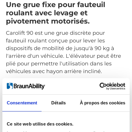
Une grue fixe pour fauteuil
roulant avec levage et
pivotement motorisés.
Carolift 90 est une grue discrète pour
fauteuil roulant conçue pour lever les
dispositifs de mobilité de jusqu'à 90 kg à
l'arrière d'un véhicule. L'élévateur peut être
plié pour permettre l'utilisation dans les
véhicules avec hayon arrière incliné.
Tous les mouvements tels que le levage et le
pivot sont alimentés et commandés via la
commande manuelle. Le Carolift 90 peut
Consentement
Détails
À propos des cookies
être installé dans de nombreux véhicules
différents tels que des breaks, des mini-
fourgonnettes ou des fourgonnettes pleine
Ce site web utilise des cookies.
grandeur.