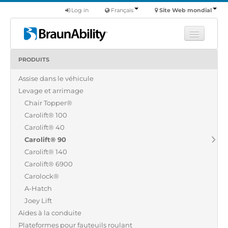
Log in
Français
Site Web mondial
PRODUITS
Apprendre
Assise dans le véhicule
Produits
Levage et arrimage
Véhicules utilitaires
Chair Topper®
Nous
Carolift® 100
Carolift® 40
Trouver un revendeur
Carolift® 90
Carolift® 140
Carolift® 6900
Carolock®
A-Hatch
Joey Lift
Aides à la conduite
Plateformes pour fauteuils roulant