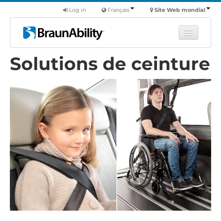
Log in
Français
Site Web mondial
Solutions de ceinture
Apprendre
Produits
Véhicules utilitaires
Nous
Trouver un revendeur