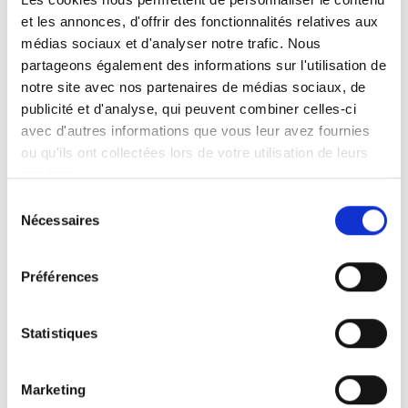
roulant en place à l’aide de crochets ou de
et les annonces, d'offrir des fonctionnalités relatives aux
mousquetons. Les fixations pour fauteuil
médias sociaux et d'analyser notre trafic. Nous
roulant doivent toujours être utilisées par
partageons également des informations sur l'utilisation de
quatre : deux à l’avant et deux à l’arrière.
notre site avec nos partenaires de médias sociaux, de
Elles peuvent être directement boulonnées
publicité et d'analyse, qui peuvent combiner celles-ci
au plancher ou connectées à des points de
avec d'autres informations que vous leur avez fournies
fixation spéciaux ou des rails.
ou qu'ils ont collectées lors de votre utilisation de leurs
services.
Utilisez uniquement des fixations pour
Sélection
fauteuil roulant testées et homologuées
Nécessaires
du
conformément à la norme
ISO 10542
.
consentement
Préférences
Statistiques
Marketing