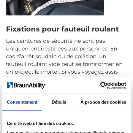
Fixations pour fauteuil roulant
Les ceintures de sécurité ne sont pas
uniquement destinées aux personnes. En
cas d’arrêt soudain ou de collision, un
fauteuil roulant vide peut se transformer en
un projectile mortel. Si vous voyagez assis
dans un fauteuil roulant sans retenue, il
risque de se renverser ou de se replier et
votre ceinture ne sert alors à rien. Pour éviter
ces scénarios tragiques, la solution est
Consentement
Détails
À propos des cookies
d’utiliser des fixations pour fauteuil roulant.
Attachées à quatre points au plancher, elles
Ce site web utilise des cookies.
maintiennent fermement votre fauteuil
Les cookies nous permettent de personnaliser le contenu