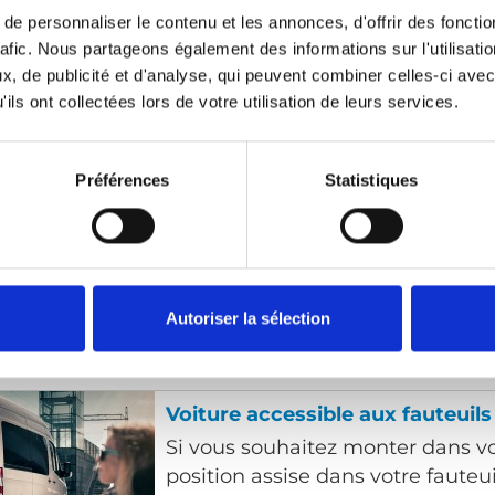
jouent un rôle essentiel dans un
e personnaliser le contenu et les annonces, d'offrir des fonctio
Bien qu’elle ne soit pas toujours
rafic. Nous partageons également des informations sur l'utilisati
ceinture de posture peut apporte
, de publicité et d'analyse, qui peuvent combiner celles-ci avec
tout aussi important et permettr
ils ont collectées lors de votre utilisation de leurs services.
assise sûre et confortable.
Préférences
Statistiques
Véhicules à plancher abaissé
Il suffit d’entrer via la rampe, d’a
ceinture (la vôtre et celle de votr
roulant), et vous êtes fin prêt à pa
Autoriser la sélection
Voiture accessible aux fauteuils
Si vous souhaitez monter dans vo
position assise dans votre fauteui