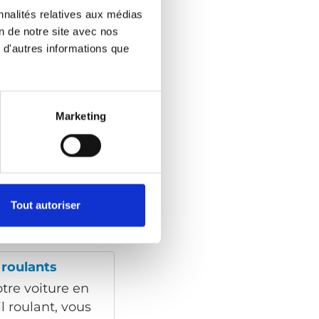
 véhicule adapté.
nnalités relatives aux médias
 nécessaire, une
on de notre site avec nos
r un soutien
 d'autres informations que
e une position
En savoir plus
Marketing
ttacher sa
e fauteuil
rtir.
Tout autoriser
En savoir plus
 roulants
tre voiture en
l roulant, vous