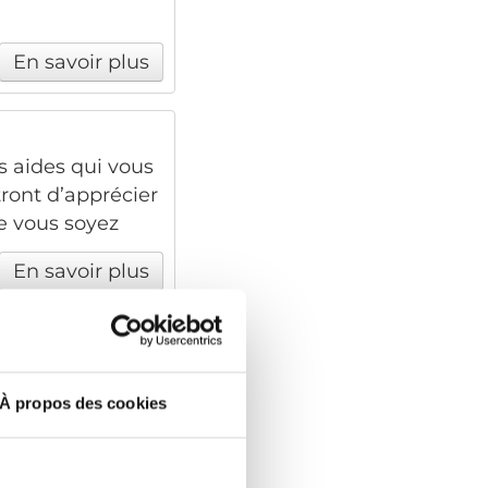
En savoir plus
es aides qui vous
tront d’apprécier
e vous soyez
En savoir plus
ls roulants
 dans un
À propos des cookies
xations pour
de sécurité