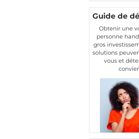
Guide de d
Obtenir une v
personne hand
gros investisse
solutions peuven
vous et déte
convien