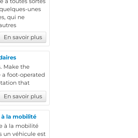
e à toutes sortes
i quelques-unes
s, qui ne
 autres
En savoir plus
daires
s. Make the
e a foot-operated
tation that
En savoir plus
 à la mobilité
de à la mobilité
s un véhicule est