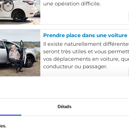
une opération difficile.
Prendre place dans une voiture
Il existe naturellement différent
seront très utiles et vous permet
vos déplacements en voiture, qu
conducteur ou passager.
Solutions de ceinture
Les personnes comme les fauteui
doivent pouvoir être en sécurité
Détails
véhicule. En d’autres mots, les fi
fauteuil roulant et les ceintures 
ies.