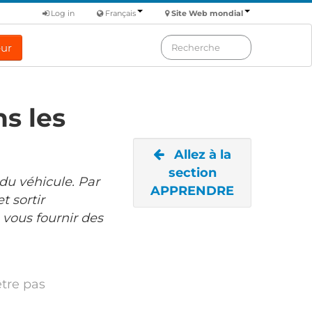
Log in
Français
Site Web mondial
eur
ns les
Allez à la
section
 du véhicule. Par
APPRENDRE
 sortir
 vous fournir des
être pas