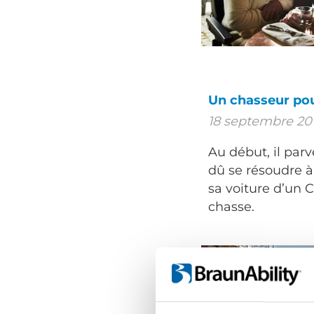
Un chasseur po
18 septembre 20
Au début, il parv
dû se résoudre à 
sa voiture d’un 
chasse.