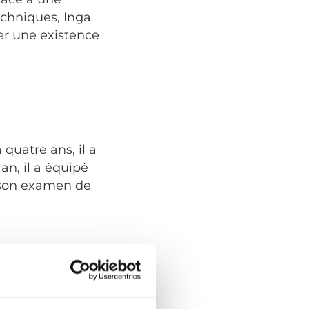
techniques, Inga
r une existence
 quatre ans, il a
 an, il a équipé
r son examen de
the new