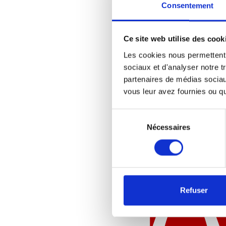
Consentement
Ce site web utilise des cook
Les cookies nous permettent d
sociaux et d'analyser notre t
partenaires de médias sociaux
vous leur avez fournies ou qu'
Sélection
du
Nécessaires
consentement
Refuser