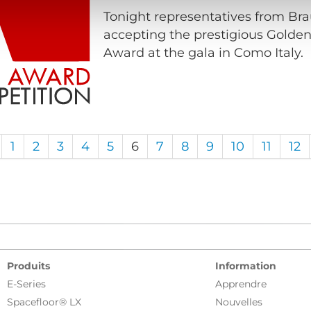
Tonight representatives from Brau
accepting the prestigious Golden
Award at the gala in Como Italy.
1
2
3
4
5
6
7
8
9
10
11
12
Produits
Information
E-Series
Apprendre
Spacefloor® LX
Nouvelles