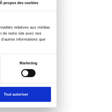
Ability
À propos des cookies
ven it a new
still the same
nnalités relatives aux médias
on de notre site avec nos
 d'autres informations que
ir tie-down and
Marketing
s updated it’s
air tie-downs
r Lift Honored
Tout autoriser