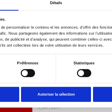
Autoadapt has brought the Braun
Détails
workhorse over to Sweden and gi
fresh design. Apart from that it’s 
ies.
reliable product it’s always been.
e personnaliser le contenu et les annonces, d'offrir des fonctio
rafic. Nous partageons également des informations sur l'utilisati
, de publicité et d'analyse, qui peuvent combiner celles-ci avec
Unwin revamps entire wheelcha
ils ont collectées lors de votre utilisation de leurs services.
occupant restraint range
5 juillet 2017
Préférences
Statistiques
Unwin, an Autoadapt company, ha
market-leading range of wheelch
and occupant restraints.
BraunAbility Q-Series Wheelchai
Autoriser la sélection
with Golden A' Design Award
9 juin 2017