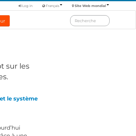
Log in
Français
Site Web mondial
eur
t
sur ​​les
es.
et le système
ourd’hui
râce à une