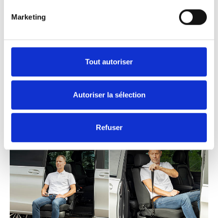
Marketing
BraunAbility and Q’STRAINT Announce
Transformative Mobility Venture
3 juin 2021
Tout autoriser
BraunAbility acquires controlling interest
in Q’STRAINT, a global mobility company
Autoriser la sélection
with operations in the UK, US and Europe.
Refuser