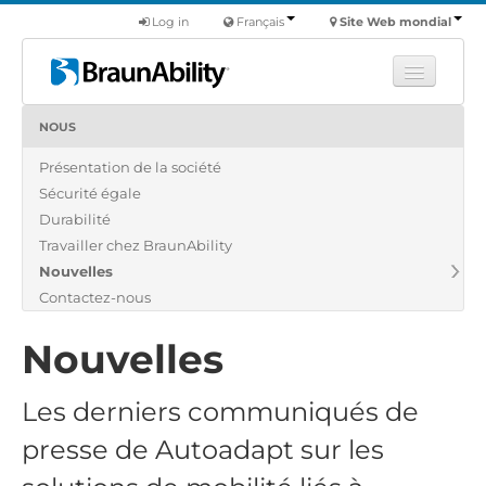
Log in
Français
Site Web mondial
NOUS
Apprendre
Présentation de la société
Produits
Sécurité égale
Véhicules utilitaires
Durabilité
Nous
Travailler chez BraunAbility
Nouvelles
Trouver un revendeur
Contactez-nous
Nouvelles
Les derniers
communiqués de
presse de
Autoadapt
sur ​​les