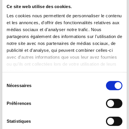
systèmes WTORS
Ce site web utilise des cookies.
8 juin 2021
Les cookies nous permettent de personnaliser le contenu
La gamme Compact est caractérise par un
et les annonces, d'offrir des fonctionnalités relatives aux
système d’ancrage au plancher de la
médias sociaux et d'analyser notre trafic. Nous
ceinture de l’occupant, situé sur le
partageons également des informations sur l'utilisation de
rétracteur lui-même. La gamme compacte
notre site avec nos partenaires de médias sociaux, de
publicité et d'analyse, qui peuvent combiner celles-ci
comprend également une ceinture sous-
avec d'autres informations que vous leur avez fournies
abdominale et épaulière conforme à la
ou qu'ils ont collectées lors de votre utilisation de leurs
norme DIN 75078.
services.
Sélection
Nécessaires
du
consentement
Préférences
Statistiques