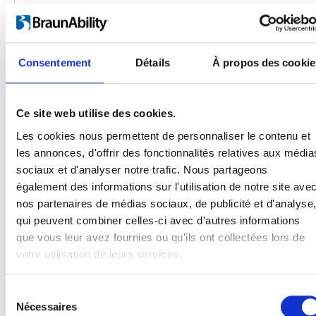
Consentement
Détails
À propos des cookie
Ce site web utilise des cookies.
Les cookies nous permettent de personnaliser le contenu et
les annonces, d'offrir des fonctionnalités relatives aux média
Produits
sociaux et d'analyser notre trafic. Nous partageons
Carony
également des informations sur l'utilisation de notre site ave
Turny Evo
nos partenaires de médias sociaux, de publicité et d'analyse
Turny Low Vehicle
qui peuvent combiner celles-ci avec d'autres informations
Chair Topper
que vous leur avez fournies ou qu'ils ont collectées lors de
Carospeed Classic
votre utilisation de leurs services.
Plateformes pour fauteuils roulant
Sélection
Produits
Nécessaires
du