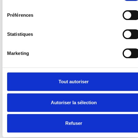
E-Series
consentement
Spacefloor® LX
Préférences
Rails
Fixations de siège
Statistiques
Information
Apprendre
Marketing
Nouvelles
Manuel d'utilisation
Videos
Témoignages
Tout autoriser
À propos de nous
Autoriser la sélection
Sécurité Égale
Présentation de la société
Travailler chez BraunAbility
Refuser
Contactez-nous
Certification ISO