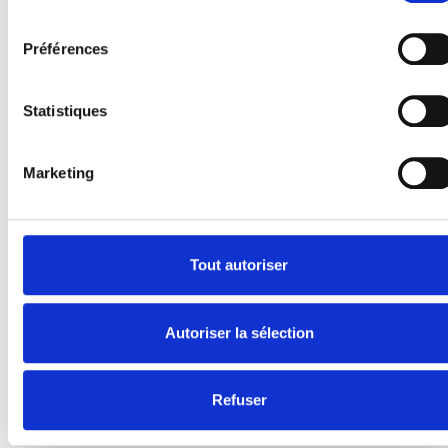
E-Series
consentement
Spacefloor® LX
Préférences
Rails
Fixations de siège
Statistiques
Information
Apprendre
Marketing
Nouvelles
Manuel d'utilisation
Videos
Témoignages
Tout autoriser
À propos de nous
Autoriser la sélection
Sécurité Égale
Présentation de la société
Travailler chez BraunAbility
Refuser
Contactez-nous
Certification ISO