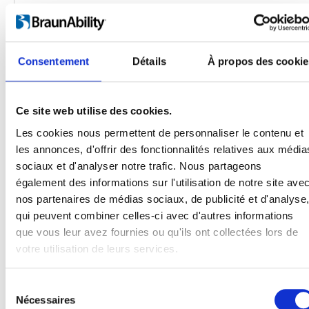
Consentement
Détails
À propos des cookie
Ce site web utilise des cookies.
Les cookies nous permettent de personnaliser le contenu et
les annonces, d'offrir des fonctionnalités relatives aux média
Produits
sociaux et d'analyser notre trafic. Nous partageons
Carony
également des informations sur l'utilisation de notre site ave
Turny Evo
nos partenaires de médias sociaux, de publicité et d'analyse
Turny Low Vehicle
qui peuvent combiner celles-ci avec d'autres informations
Chair Topper
que vous leur avez fournies ou qu'ils ont collectées lors de
Carospeed Classic
votre utilisation de leurs services.
Plateformes pour fauteuils roulant
Sélection
Produits
Nécessaires
du