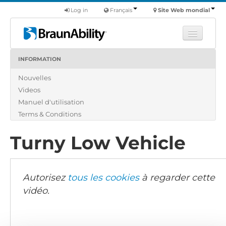
Log in
Français
Site Web mondial
INFORMATION
Apprendre
Nouvelles
Produits
Videos
Véhicules utilitaires
Manuel d'utilisation
Nous
Terms & Conditions
Trouver un revendeur
Turny Low Vehicle
Autorisez
tous les cookies
à regarder cette
vidéo.