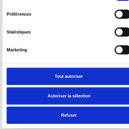
E-Series
consentement
Spacefloor® LX
Préférences
Rails
Fixations de siège
Statistiques
Information
Apprendre
Marketing
Nouvelles
Manuel d'utilisation
Videos
Témoignages
Tout autoriser
À propos de nous
Autoriser la sélection
Sécurité Égale
Présentation de la société
Travailler chez BraunAbility
Refuser
Contactez-nous
Certification ISO