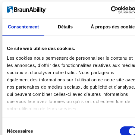
Consentement
Détails
À propos des cookie
Ce site web utilise des cookies.
Les cookies nous permettent de personnaliser le contenu et
les annonces, d'offrir des fonctionnalités relatives aux média
Produits
sociaux et d'analyser notre trafic. Nous partageons
Carony
également des informations sur l'utilisation de notre site ave
Turny Evo
nos partenaires de médias sociaux, de publicité et d'analyse
Turny Low Vehicle
qui peuvent combiner celles-ci avec d'autres informations
Chair Topper
que vous leur avez fournies ou qu'ils ont collectées lors de
Carospeed Classic
votre utilisation de leurs services.
Plateformes pour fauteuils roulant
Sélection
Produits
Nécessaires
du