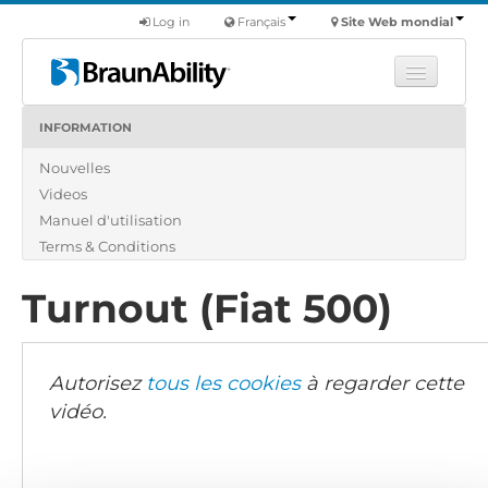
Log in
Français
Site Web mondial
INFORMATION
Apprendre
Nouvelles
Produits
Videos
Véhicules utilitaires
Manuel d'utilisation
Nous
Terms & Conditions
Trouver un revendeur
Turnout (Fiat 500)
Autorisez
tous les cookies
à regarder cette
vidéo.