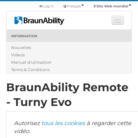
Log in
Français
Site Web mondial
INFORMATION
Apprendre
Nouvelles
Produits
Videos
Véhicules utilitaires
Manuel d'utilisation
Nous
Terms & Conditions
Trouver un revendeur
BraunAbility Remote
- Turny Evo
Autorisez
tous les cookies
à regarder cette
vidéo.