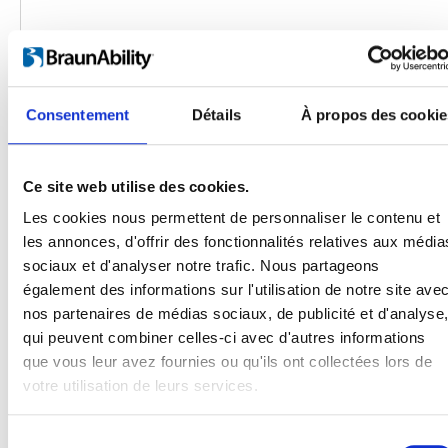
Consentement
Détails
À propos des cookie
Ce site web utilise des cookies.
Les cookies nous permettent de personnaliser le contenu et
les annonces, d'offrir des fonctionnalités relatives aux média
sociaux et d'analyser notre trafic. Nous partageons
Produits
également des informations sur l'utilisation de notre site ave
Carony
nos partenaires de médias sociaux, de publicité et d'analyse
Turny Evo
qui peuvent combiner celles-ci avec d'autres informations
Turny Low Vehicle
que vous leur avez fournies ou qu'ils ont collectées lors de
Chair Topper
votre utilisation de leurs services.
Carospeed Classic
Plateformes pour fauteuils roulant
Sélection