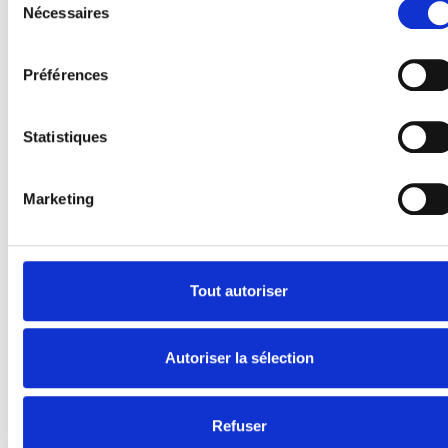
Nécessaires
du
Produits
consentement
E-Series
Préférences
Spacefloor® LX
Rails
Fixations de siège
Statistiques
Information
Marketing
Apprendre
Nouvelles
Manuel d'utilisation
Videos
Tout autoriser
Témoignages
À propos de nous
Autoriser la sélection
Sécurité Égale
Présentation de la société
Refuser
Travailler chez BraunAbility