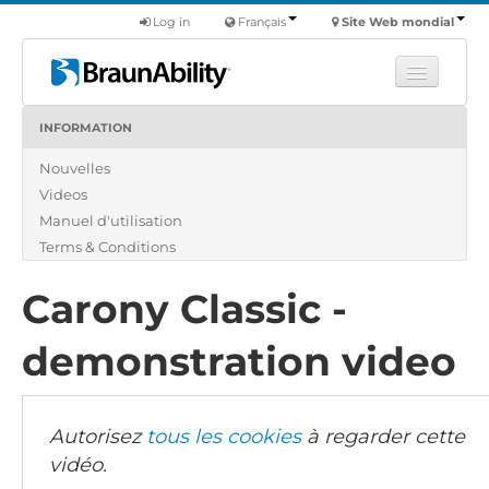
Log in
Français
Site Web mondial
INFORMATION
Apprendre
Nouvelles
Produits
Videos
Véhicules utilitaires
Manuel d'utilisation
Nous
Terms & Conditions
Trouver un revendeur
Carony Classic -
demonstration video
Autorisez
tous les cookies
à regarder cette
vidéo.