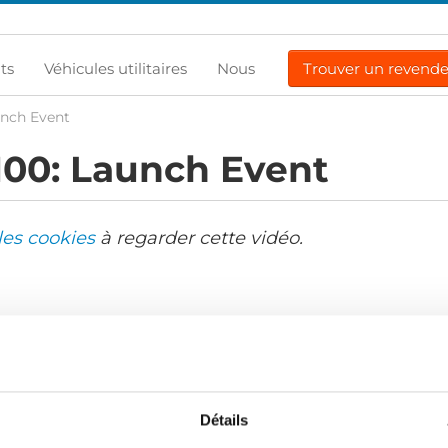
ts
Véhicules utilitaires
Nous
Trouver un revend
aunch Event
 100: Launch Event
les cookies
à regarder cette vidéo.
Détails