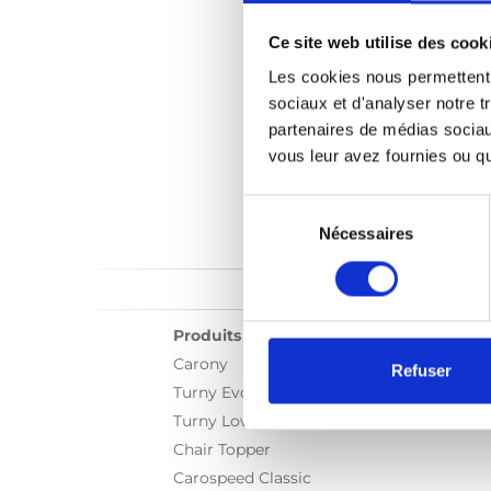
Ce site web utilise des cook
Les cookies nous permettent d
sociaux et d'analyser notre t
partenaires de médias sociaux
vous leur avez fournies ou qu'
Sélection
du
Nécessaires
consentement
Produits
Carony
Refuser
Turny Evo
Turny Low Vehicle
Chair Topper
Carospeed Classic