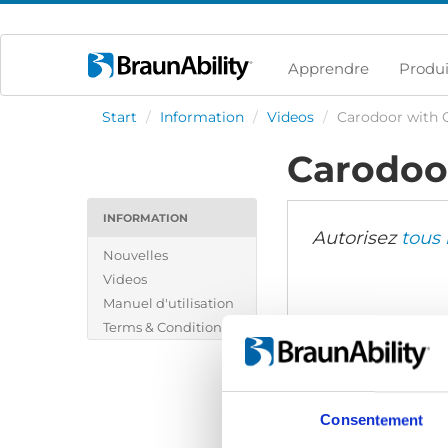
Apprendre
Produi
Start
/
Information
/
Videos
/
Carodoor with 
Carodoor
INFORMATION
Autorisez
tous 
Nouvelles
Videos
Manuel d'utilisation
Terms & Conditions
Consentement