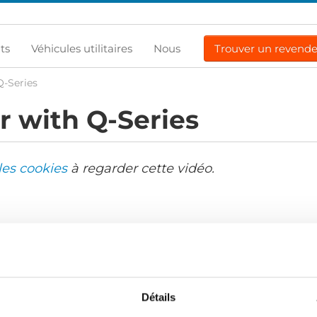
ts
Véhicules utilitaires
Nous
Trouver un revend
Q-Series
 with Q-Series
les cookies
à regarder cette vidéo.
Détails