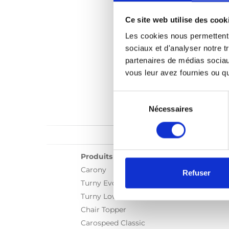
Ce site web utilise des cook
Les cookies nous permettent d
sociaux et d'analyser notre t
partenaires de médias sociaux
vous leur avez fournies ou qu'
Sélection
du
Nécessaires
consentement
Produits
Carony
Refuser
Turny Evo
Turny Low Vehicle
Chair Topper
Carospeed Classic