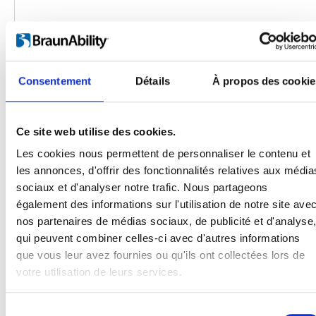
Consentement
Détails
À propos des cookie
Ce site web utilise des cookies.
Les cookies nous permettent de personnaliser le contenu et
les annonces, d'offrir des fonctionnalités relatives aux média
sociaux et d'analyser notre trafic. Nous partageons
Produits
également des informations sur l'utilisation de notre site ave
Carony
nos partenaires de médias sociaux, de publicité et d'analyse
Turny Evo
qui peuvent combiner celles-ci avec d'autres informations
Turny Low Vehicle
que vous leur avez fournies ou qu'ils ont collectées lors de
Chair Topper
votre utilisation de leurs services.
Carospeed Classic
Plateformes pour fauteuils roulant
Sélection