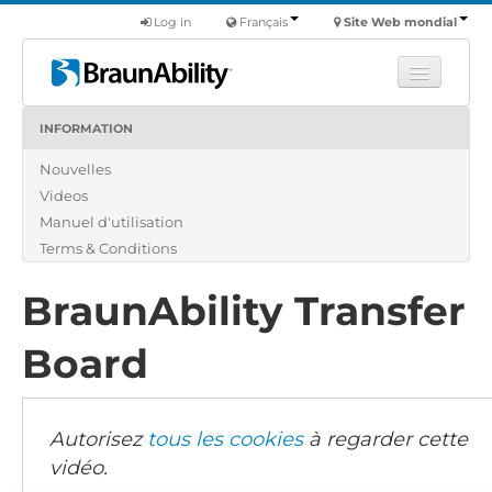
Log in
Français
Site Web mondial
INFORMATION
Apprendre
Nouvelles
Produits
Videos
Véhicules utilitaires
Manuel d'utilisation
Nous
Terms & Conditions
Trouver un revendeur
BraunAbility Transfer
Board
Autorisez
tous les cookies
à regarder cette
vidéo.