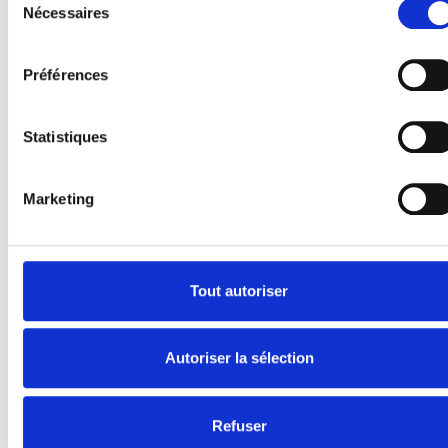
Nécessaires
du
Produits
consentement
E-Series
Préférences
Spacefloor® LX
Rails
Fixations de siège
Statistiques
Information
Marketing
Apprendre
Nouvelles
Manuel d'utilisation
Videos
Tout autoriser
Témoignages
À propos de nous
Autoriser la sélection
Sécurité Égale
Présentation de la société
Refuser
Travailler chez BraunAbility