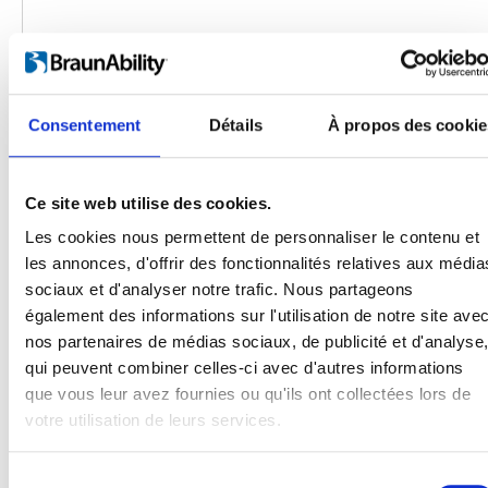
Consentement
Détails
À propos des cookie
Ce site web utilise des cookies.
Les cookies nous permettent de personnaliser le contenu et
les annonces, d'offrir des fonctionnalités relatives aux média
sociaux et d'analyser notre trafic. Nous partageons
Produits
également des informations sur l'utilisation de notre site ave
Carony
nos partenaires de médias sociaux, de publicité et d'analyse
Turny Evo
qui peuvent combiner celles-ci avec d'autres informations
Turny Low Vehicle
que vous leur avez fournies ou qu'ils ont collectées lors de
Chair Topper
votre utilisation de leurs services.
Carospeed Classic
Plateformes pour fauteuils roulant
Sélection