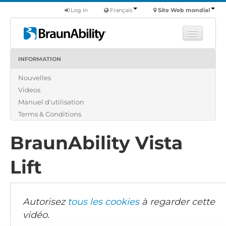
Log in
Français
Site Web mondial
INFORMATION
Apprendre
Nouvelles
Produits
Videos
Véhicules utilitaires
Manuel d'utilisation
Nous
Terms & Conditions
Trouver un revendeur
BraunAbility Vista
Lift
Autorisez
tous les cookies
à regarder cette
vidéo.