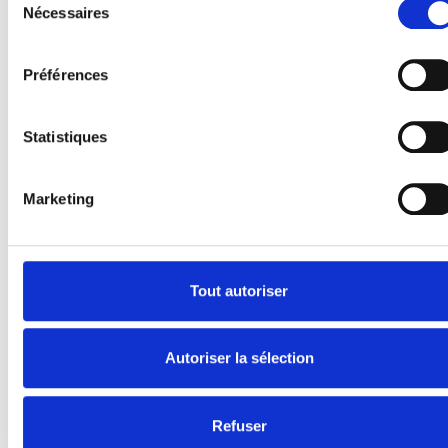
Nécessaires
du
Produits
consentement
E-Series
Préférences
Spacefloor® LX
Rails
Fixations de siège
Statistiques
Information
Marketing
Apprendre
Nouvelles
Manuel d'utilisation
Videos
Tout autoriser
Témoignages
À propos de nous
Autoriser la sélection
Sécurité Égale
Présentation de la société
Refuser
Travailler chez BraunAbility