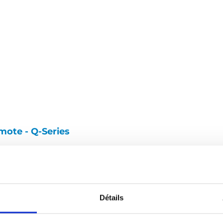
mote - Q-Series
copiez le code ci-dessous et collez-le dans le html de votre propr
Détails
deo, Q-Series lift, BraunAbility Remote