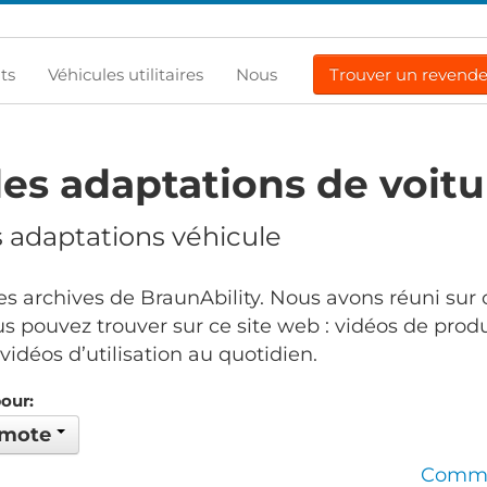
ts
Véhicules utilitaires
Nous
Trouver un revend
es adaptations de voitu
s adaptations véhicule
s archives de BraunAbility. Nous avons réuni sur 
s pouvez trouver sur ce site web : vidéos de produ
idéos d’utilisation au quotidien.
pour:
emote
Comma