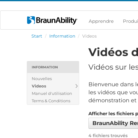
Apprendre
Produi
Start
/
Information
/
Videos
Vidéos d
Vidéos sur le
INFORMATION
Nouvelles
Bienvenue dans le
Videos
les vidéos que vou
Manuel d'utilisation
démonstration et v
Terms & Conditions
Afficher les fichiers 
BraunAbility R
4 fichiers trouvés