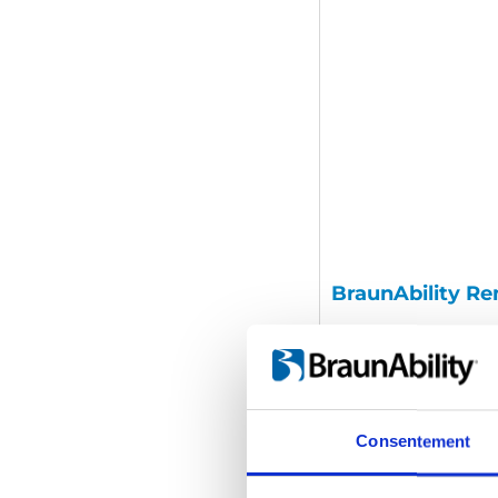
BraunAbility Re
Code d'intégration
(
vidéo)
:
Consentement
Catégorie:
Product vi