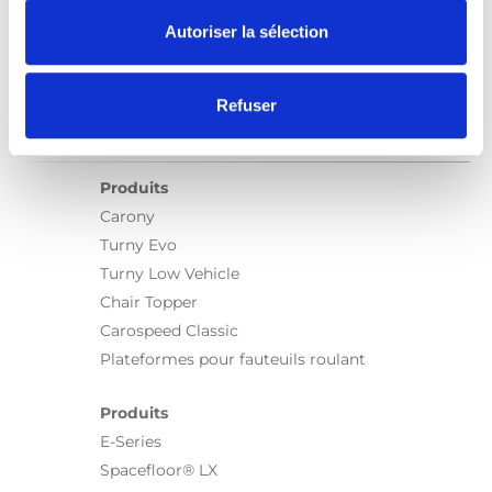
Autoriser la sélection
Refuser
Produits
Carony
Turny Evo
Turny Low Vehicle
Chair Topper
Carospeed Classic
Plateformes pour fauteuils roulant
Produits
E-Series
Spacefloor® LX