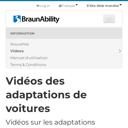
Log in
Français
Site Web mondial
INFORMATION
Apprendre
Nouvelles
Produits
Videos
Véhicules utilitaires
Manuel d'utilisation
Nous
Terms & Conditions
Trouver un revendeur
Vidéos des
adaptations de
voitures
Vidéos sur les adaptations