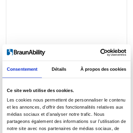
Turny Manual
Code d'intégration
(copiez le code ci-dessous et
Consentement
Détails
À propos des cookies
collez-le dans le html de votre propre site pour
intégrer la vidéo)
:
Ce site web utilise des cookies.
Les cookies nous permettent de personnaliser le contenu
et les annonces, d'offrir des fonctionnalités relatives aux
Langue de la vidéo:
English
médias sociaux et d'analyser notre trafic. Nous
partageons également des informations sur l'utilisation de
Catégorie:
Product video, Turny Manual
notre site avec nos partenaires de médias sociaux, de