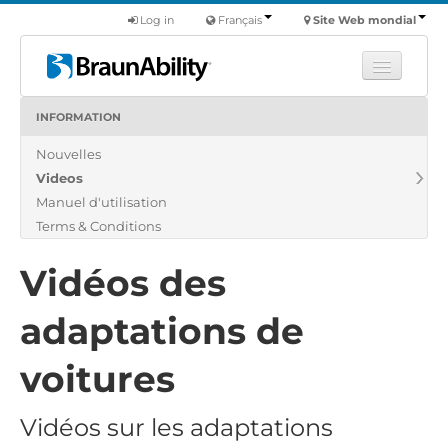
Log in
Français
Site Web mondial
INFORMATION
Apprendre
Nouvelles
Produits
Videos
Véhicules utilitaires
Manuel d'utilisation
Nous
Terms & Conditions
Trouver un revendeur
Vidéos des
adaptations de
voitures
Vidéos sur les adaptations