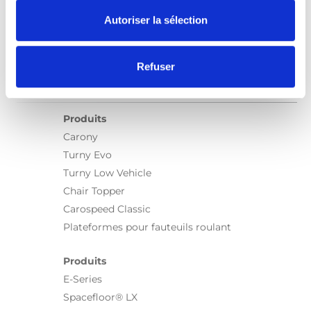
Autoriser la sélection
Refuser
Produits
Carony
Turny Evo
Turny Low Vehicle
Chair Topper
Carospeed Classic
Plateformes pour fauteuils roulant
Produits
E-Series
Spacefloor® LX