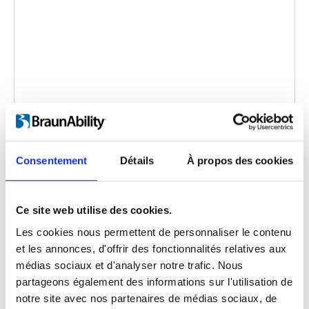
BraunAbility Vista Lift
Code d'intégration
(copiez le code ci-dessous et
Consentement
Détails
À propos des cookies
collez-le dans le html de votre propre site pour
intégrer la vidéo)
:
Ce site web utilise des cookies.
Les cookies nous permettent de personnaliser le contenu
et les annonces, d'offrir des fonctionnalités relatives aux
Langue de la vidéo:
English
médias sociaux et d'analyser notre trafic. Nous
partageons également des informations sur l'utilisation de
Catégorie:
Vista personal lift, Product video
notre site avec nos partenaires de médias sociaux, de