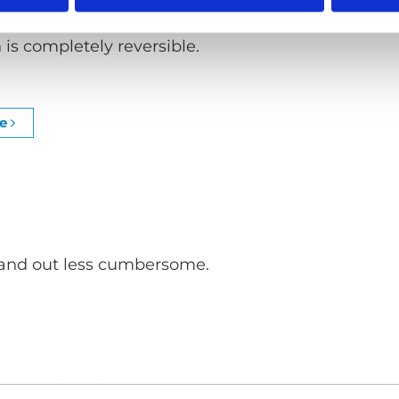
nstallation
n is completely reversible.
ge
 and out less cumbersome.