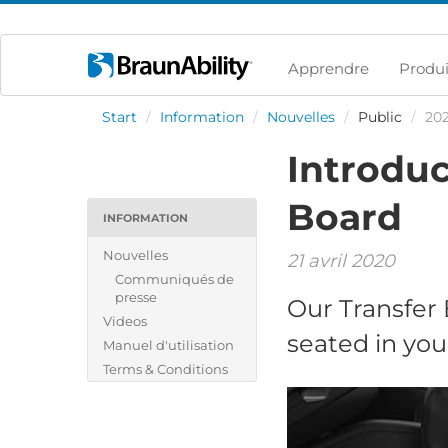
Apprendre
Produi
Start
/
Information
/
Nouvelles
/
Public
/
20
Introduc
Board
INFORMATION
Nouvelles
21 avril 2020
Communiqués de
presse
Our Transfer 
Videos
seated in you
Manuel d'utilisation
Terms & Conditions