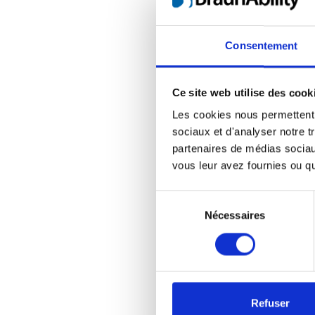
Fold out the board
car before slidin
Consentement
the transfer board
Ce site web utilise des cook
Les cookies nous permettent d
Transfer Boa
sociaux et d'analyser notre t
Discreet and E
partenaires de médias sociaux
vous leur avez fournies ou qu'
Fold-out access
A good help fo
Sélection
Makes getting 
du
Nécessaires
Choose the ca
consentement
Easy to install
Suitable for b
Can be installe
Does not preve
Refuser
Stays out of th