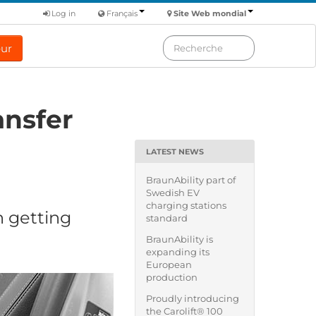
Log in
Français
Site Web mondial
eur
ansfer
LATEST NEWS
BraunAbility part of
Swedish EV
charging stations
n getting
standard
BraunAbility is
expanding its
European
production
Proudly introducing
the Carolift® 100