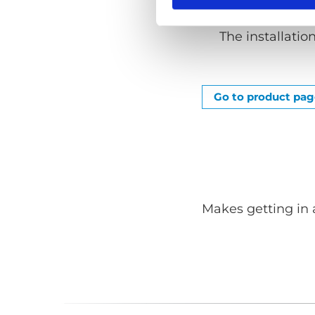
No permanent i
The installatio
Go to product pa
Makes getting in