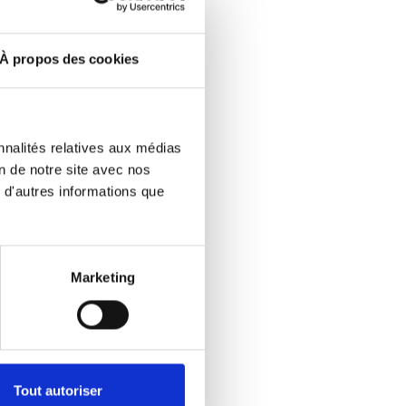
the outside of the
 you can fold away
À propos des cookies
nnalités relatives aux médias
on de notre site avec nos
 d'autres informations que
Marketing
Tout autoriser