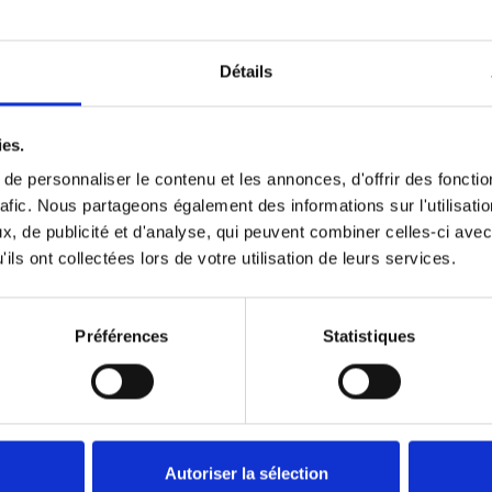
 next to your seat and you have a place to sit on 
g over to the seat. Once you’re comfortably seated
Détails
 until you need it again.
ies.
e personnaliser le contenu et les annonces, d'offrir des fonctio
rd Quick facts
rafic. Nous partageons également des informations sur l'utilisati
asy to use
, de publicité et d'analyse, qui peuvent combiner celles-ci avec
ils ont collectées lors de votre utilisation de leurs services.
ibility.
r anyone
in and out less cumbersome.
Préférences
Statistiques
r you want
 in almost any vehicle.
oth drivers and passengers
d on either side of the car.
nt you from sharing your car
Autoriser la sélection
e way until needed.