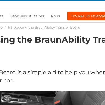
ts
Véhicules utilitaires
Nous
Trouver un revend
20
/
Introducing the BraunAbility Transfer Board
ing the BraunAbility Tr
Board is a simple aid to help you whe
r car.