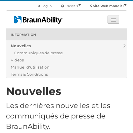
Log in
Français
Site Web mondial
INFORMATION
Apprendre
Nouvelles
Produits
Communiqués de presse
Véhicules utilitaires
Videos
Nous
Manuel d'utilisation
Terms & Conditions
Trouver un revendeur
Nouvelles
Les dernières nouvelles et
les
communiqués de presse
de
BraunAbility
.