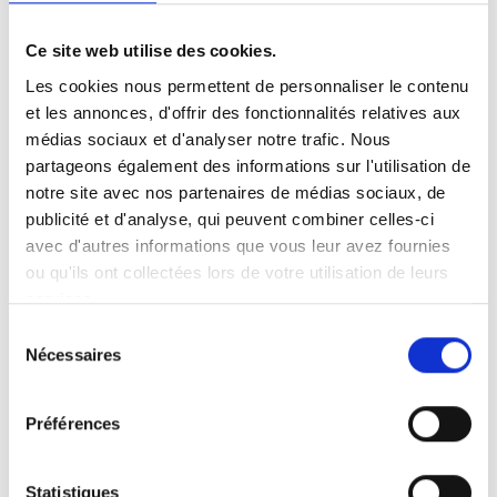
The Athletes
Ce site web utilise des cookies.
26 août 2015
Les cookies nous permettent de personnaliser le contenu
et les annonces, d'offrir des fonctionnalités relatives aux
We really like it when people with
médias sociaux et d'analyser notre trafic. Nous
disabilities are portrayed in media without
partageons également des informations sur l'utilisation de
being in a show about disability, but
notre site avec nos partenaires de médias sociaux, de
instead as a normal part of our society.
publicité et d'analyse, qui peuvent combiner celles-ci
avec d'autres informations que vous leur avez fournies
ou qu'ils ont collectées lors de votre utilisation de leurs
services.
Sélection
Nécessaires
du
consentement
Préférences
Statistiques