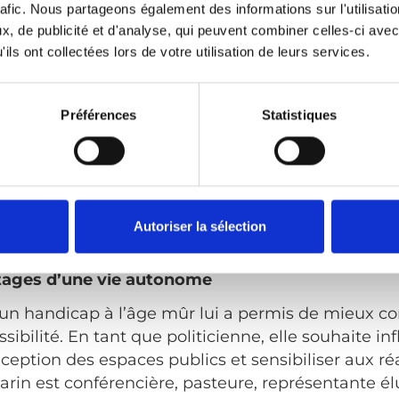
rafic. Nous partageons également des informations sur l'utilisati
, de publicité et d'analyse, qui peuvent combiner celles-ci avec
aimé conduire. Fille d’agriculteur dans la région d
ils ont collectées lors de votre utilisation de leurs services.
mencé très jeune à apprendre à manœuvrer différ
e ans quand j’ai conduit un tracteur avec mon pèr
Préférences
Statistiques
elle en souriant.
enfant, son père l’encourageait à essayer de nouve
telles que
« Tu vas y arriver »
ou
« Vas-y, essaie »
. 
ce de fauteuil roulant conduisant une voiture modi
Autoriser la sélection
ations, ces mots ont pris un sens encore plus prof
tages d’une vie autonome
 un handicap à l’âge mûr lui a permis de mieux c
ibilité. En tant que politicienne, elle souhaite in
eption des espaces publics et sensibiliser aux réa
Karin est conférencière, pasteure, représentante é