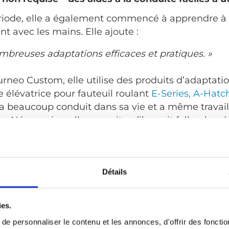
riode, elle a également commencé à apprendre à
t avec les mains. Elle ajoute :
nombreuses adaptations efficaces et pratiques. »
rneo Custom, elle utilise des produits d’adaptatio
 élévatrice pour fauteuil roulant
E-Series,
A-Hatc
n a beaucoup conduit dans sa vie et a même trava
s. Néanmoins, elle pensait qu’il aurait fallu plus 
ser des adaptations de voiture telles que des co
pivotants et plateformes élévatrices pour fauteuil 
Détails
p plus pratique et facile d’entrer et de sortir de la
g ordinaire. Un autre avantage est le fait que la p
ies.
 fauteuil roulant arrière n’occupe pas l’espace d’u
andicapés. »
e personnaliser le contenu et les annonces, d'offrir des fonctio