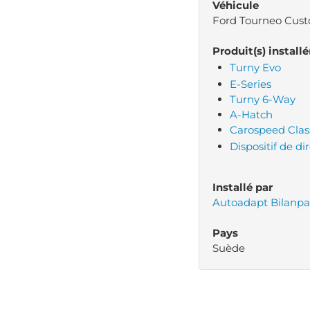
Véhicule
Ford Tourneo Cus
Produit(s) installé
Turny Evo
E-Series
Turny 6-Way
A-Hatch
Carospeed Clas
Dispositif de di
Installé par
Autoadapt Bilanpa
Pays
Suède