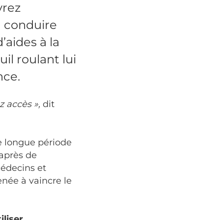
vrez
à conduire
’aides à la
il roulant lui
nce.
ez accès »,
dit
e longue période
 après de
médecins et
enée à vaincre le
iliser