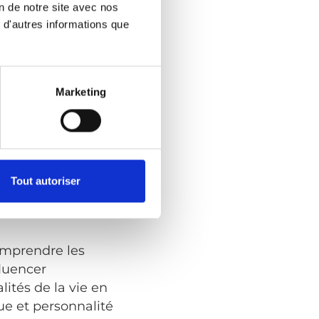
on de notre site avec nos
 d'autres informations que
u Småland, en
ents véhicules.
e pour la première
Marketing
lles expériences
Aujourd’hui, en
fiée avec
Tout autoriser
ond.
omprendre les
fluencer
lités de la vie en
lue et personnalité