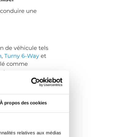
 conduire une
n de véhicule tels
h
,
Turny 6-Way
et
illé comme
de temps pour
mmandes
roulant. Elle
À propos des cookies
 voiture sur une
lateforme
ne place de
nnalités relatives aux médias