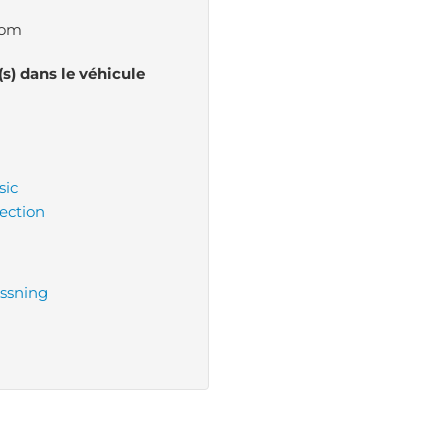
tom
(s) dans le véhicule
sic
rection
ssning