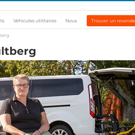
ts
Véhicules utilitaires
Nous
Trouver un revend
tberg
ltberg