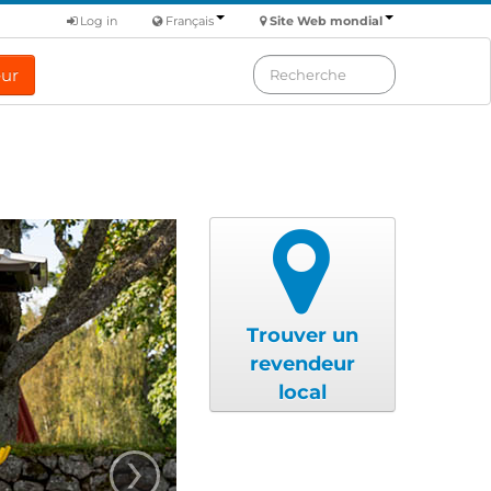
Log in
Français
Site Web mondial
eur
Trouver un
revendeur
local
›