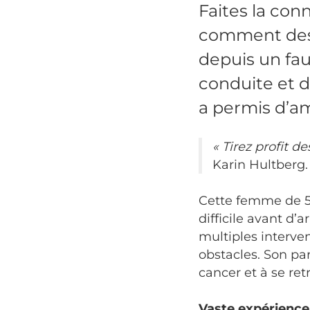
Faites la con
comment des 
depuis un faut
conduite et d
a permis d’am
« Tirez profit d
Karin Hultberg.
Cette femme de 58
difficile avant d’
multiples interven
obstacles. Son pa
cancer et à se ret
Vaste expérience 