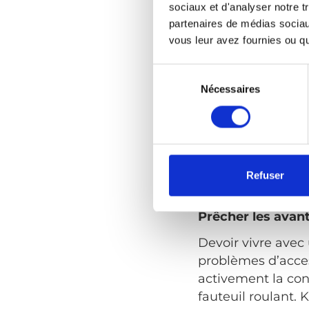
sociaux et d'analyser notre t
partenaires de médias sociaux
Karin a toujours 
vous leur avez fournies ou qu'
Suède, elle a com
Sélection
« J’avais quatr
du
Nécessaires
fois »,
raconte-t-
consentement
Quand elle était 
avec des phrases 
tant qu’utilisatri
Refuser
différentes adapt
Prêcher les avan
Devoir vivre avec
problèmes d’access
activement la conc
fauteuil roulant. 