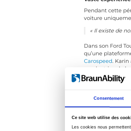
Pendant cette pé
voiture uniquemen
« Il existe de 
Dans son Ford Tou
qu’une plateforme
Carospeed
. Kari
conductrice de bu
apprendre à utili
manuelles, sièges 
souligne :
Consentement
« Il est beaucou
place de parkin
Ce site web utilise des cook
élévatrice pour
parking pour h
Les cookies nous permettent d