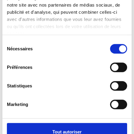
notre site avec nos partenaires de médias sociaux, de
publicité et d'analyse, qui peuvent combiner celles-ci
avec d'autres informations que vous leur avez fournies
ou qu'ils ont collectées lors de votre utilisation de leurs
services.
Sélection
Nécessaires
du
consentement
Préférences
Lésions médullaires
Différentes solutions d’adaptation de
véhicule appropriées pour les personnes
Statistiques
atteintes de lésions médullaires
(tétraplégie, paraplégie).
Marketing
Tout autoriser