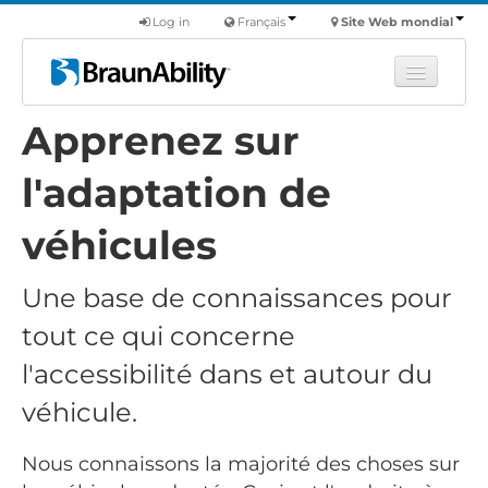
Log in
Français
Site Web mondial
Apprenez sur
Apprendre
Produits
l'adaptation de
Véhicules utilitaires
véhicules
Nous
Une base de connaissances pour
Trouver un revendeur
tout ce qui concerne
l'accessibilité dans et autour du
véhicule.
Nous connaissons la majorité des choses sur