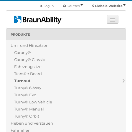
Log in
Deutsch
Globale Website
PRODUKTE
Fortbildung
Um- und Hinsetzen
Produkte
Carony®
Nutzfahrzeuge
Carony® Classic
Über uns
Fahrzeugsitze
Transfer Board
Finde einen Händler
Turnout
Turny® 6-Way
Turny® Evo
Turny® Low Vehicle
Turny® Manual
Turny® Orbit
Heben und Verstauen
Fahrhilfen