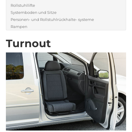
Rollstuhllifte
Systemboden und Sitze
Personen- und Rollstuhlrückhalte- systeme
Rampen
Turnout