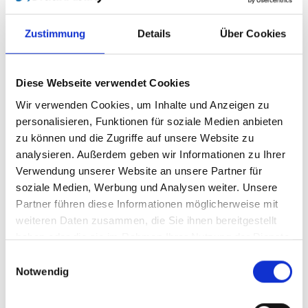
Manuelle Ausführung
™
Bei der manuellen Ausführung des Turnout
Zustimmung
Details
Über Cookies
heben Sie einfach den Hebel an der Seite an.
Nun lässt sich der Sitz frei nach innen oder
außen schwenken. Wenn Sie den Hebel
Diese Webseite verwendet Cookies
loslassen, rastet der Sitz in der Endposition
Wir verwenden Cookies, um Inhalte und Anzeigen zu
ein.
personalisieren, Funktionen für soziale Medien anbieten
zu können und die Zugriffe auf unsere Website zu
analysieren. Außerdem geben wir Informationen zu Ihrer
Verwendung unserer Website an unsere Partner für
soziale Medien, Werbung und Analysen weiter. Unsere
Partner führen diese Informationen möglicherweise mit
weiteren Daten zusammen, die Sie ihnen bereitgestellt
haben oder die sie im Rahmen Ihrer Nutzung der Dienste
gesammelt haben.
Einwilligungsauswahl
Notwendig