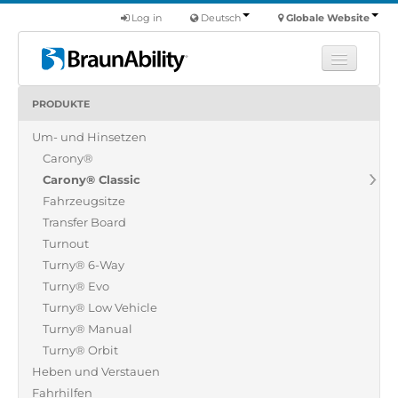
Log in
Deutsch
Globale Website
PRODUKTE
Fortbildung
Um- und Hinsetzen
Produkte
Carony®
Nutzfahrzeuge
Carony® Classic
Über uns
Fahrzeugsitze
Transfer Board
Finde einen Händler
Turnout
Turny® 6-Way
Turny® Evo
Turny® Low Vehicle
Turny® Manual
Turny® Orbit
Heben und Verstauen
Fahrhilfen