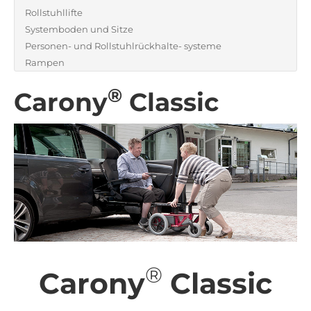
Rollstuhllifte
Systemboden und Sitze
Personen- und Rollstuhlrückhalte- systeme
Rampen
®
Carony
Classic
®
Carony
Classic