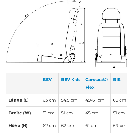
BEV
BEV Kids
Caroseat®
BIS
Flex
Länge (L)
63 cm
54,5 cm
49-61 cm
63 cm
Breite (W)
51 cm
51 cm
45 cm
51 cm
Höhe (H)
62 cm
62 cm
61 cm
69 cm