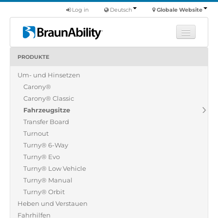
Log in
Deutsch
Globale Website
PRODUKTE
Fortbildung
Um- und Hinsetzen
Produkte
Carony®
Nutzfahrzeuge
Carony® Classic
Über uns
Fahrzeugsitze
Transfer Board
Finde einen Händler
Turnout
Turny® 6-Way
Turny® Evo
Turny® Low Vehicle
Turny® Manual
Turny® Orbit
Heben und Verstauen
Fahrhilfen