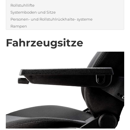
Rollstuhllifte
Systemboden und Sitze
Personen- und Rollstuhlrückhalte- systeme
Rampen
Fahrzeugsitze