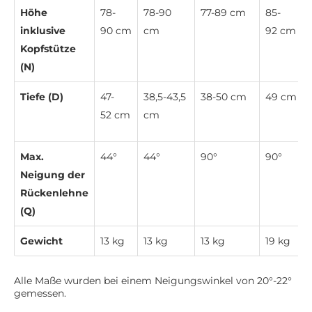
Höhe
78-
78-90
77-89 cm
85-
inklusive
90 cm
cm
92 cm
Kopfstütze
(N)
Tiefe (D)
47-
38,5-43,5
38-50 cm
49 cm
52 cm
cm
Max.
44°
44°
90°
90°
Neigung der
Rückenlehne
(Q)
Gewicht
13 kg
13 kg
13 kg
19 kg
Alle Maße wurden bei einem Neigungswinkel von 20°-22°
gemessen.