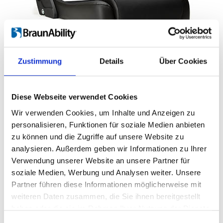
BEV seat
Zustimmung
Details
Über Cookies
Ergonomischer Sitz mit niedriger
Einbauhöhe, geeignet zur individuellen
Anpassung mithilfe des vielfältigen
Diese Webseite verwendet Cookies
Zubehörs.
Wir verwenden Cookies, um Inhalte und Anzeigen zu
Mehr erfahren
personalisieren, Funktionen für soziale Medien anbieten
zu können und die Zugriffe auf unsere Website zu
analysieren. Außerdem geben wir Informationen zu Ihrer
Verwendung unserer Website an unsere Partner für
soziale Medien, Werbung und Analysen weiter. Unsere
Partner führen diese Informationen möglicherweise mit
weiteren Daten zusammen, die Sie ihnen bereitgestellt
haben oder die sie im Rahmen Ihrer Nutzung der Dienste
gesammelt haben.