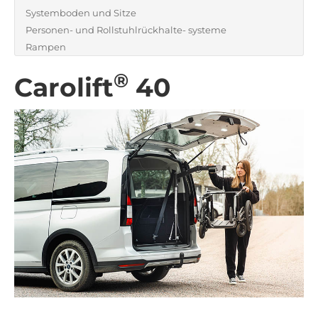
Systemboden und Sitze
Personen- und Rollstuhlrückhalte- systeme
Rampen
®
Carolift
40