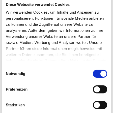
Rollstühlen
Diese Webseite verwendet Cookies
Der Carolift 40 ist eine
Wir verwenden Cookies, um Inhalte und Anzeigen zu
Aufbewahrungslösung, die den
personalisieren, Funktionen für soziale Medien anbieten
Anforderungen zahlreicher Fahrzeugmodelle
zu können und die Zugriffe auf unsere Website zu
gerecht wird und Rollstuhlnutzern, die
analysieren. Außerdem geben wir Informationen zu Ihrer
entweder am Steuer sitzen oder als
Verwendung unserer Website an unsere Partner für
soziale Medien, Werbung und Analysen weiter. Unsere
Beifahrer reisen, einen barrierefreien Zugang
Partner führen diese Informationen möglicherweise mit
bietet:
weiteren Daten zusammen, die Sie ihnen bereitgestellt
haben oder die sie im Rahmen Ihrer Nutzung der Dienste
gesammelt haben.
Einwilligungsauswahl
Notwendig
Präferenzen
Statistiken