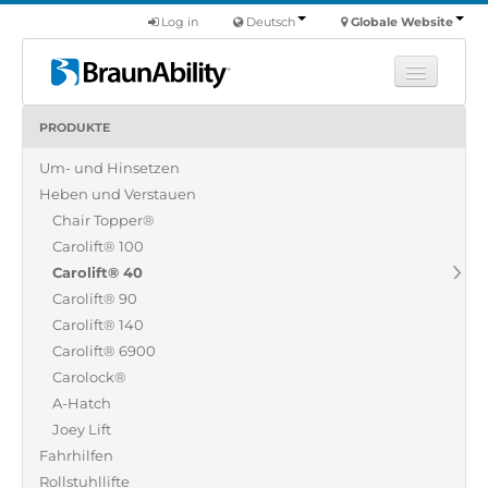
Log in
Deutsch
Globale Website
PRODUKTE
Fortbildung
Um- und Hinsetzen
Produkte
Heben und Verstauen
Nutzfahrzeuge
Chair Topper®
Über uns
Carolift® 100
Carolift® 40
Finde einen Händler
Carolift® 90
Carolift® 140
Carolift® 6900
Carolock®
A-Hatch
Joey Lift
Fahrhilfen
Rollstuhllifte