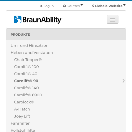
Log in
Deutsch
Globale Website
PRODUKTE
Fortbildung
Um- und Hinsetzen
Produkte
Heben und Verstauen
Nutzfahrzeuge
Chair Topper®
Über uns
Carolift® 100
Carolift® 40
Finde einen Händler
Carolift® 90
Carolift® 140
Carolift® 6900
Carolock®
A-Hatch
Joey Lift
Fahrhilfen
Rollstuhllifte