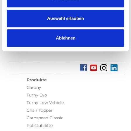
Auswahl erlauben
Finden Sie einen lokalen Händler
Ablehnen
Produkte
Carony
Turny Evo
Turny Low Vehicle
Chair Topper
Carospeed Classic
Rollstuhllifte