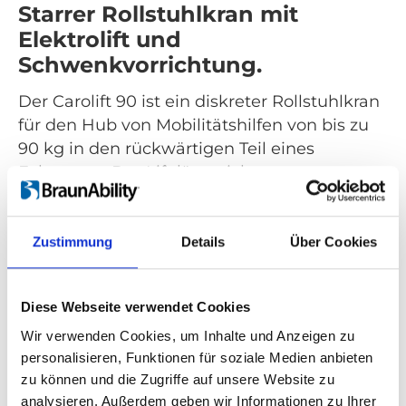
Starrer Rollstuhlkran mit
Elektrolift und
Schwenkvorrichtung.
Der Carolift 90 ist ein diskreter Rollstuhlkran
für den Hub von Mobilitätshilfen von bis zu
90 kg in den rückwärtigen Teil eines
Fahrzeugs. Der Lift lässt sich
zusammenklappen und eignet sich deshalb
für Fahrzeuge mit schrägen Heckklappen.
Zustimmung
Details
Über Cookies
Alle Bewegungen wie Heben und
Schwenken werden über die Handsteuerung
angetrieben und bedient. Der Carolift 90
Diese Webseite verwendet Cookies
kann in viele verschiedene Fahrzeuge wie
Wir verwenden Cookies, um Inhalte und Anzeigen zu
Kombis, Minivans oder Vans in voller Größe
personalisieren, Funktionen für soziale Medien anbieten
eingebaut werden.
zu können und die Zugriffe auf unsere Website zu
analysieren. Außerdem geben wir Informationen zu Ihrer