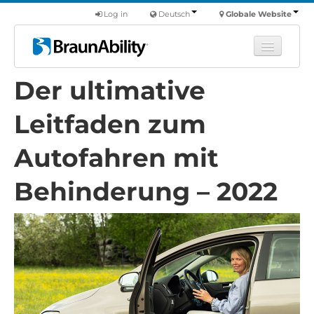
Log in
Deutsch
Globale Website
Der ultimative
Fortbildung
Produkte
Leitfaden zum
Nutzfahrzeuge
Autofahren mit
Über uns
Behinderung – 2022
Finde einen Händler