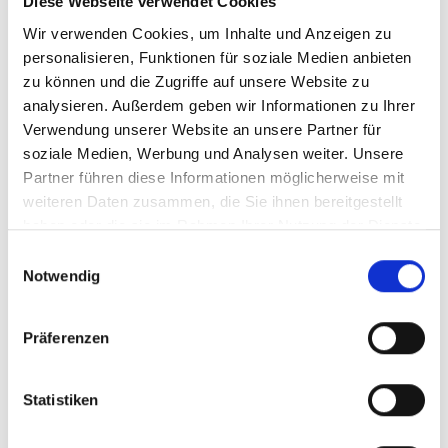
Diese Webseite verwendet Cookies
können Ihnen in der Regel zumindest einige
Wir verwenden Cookies, um Inhalte und Anzeigen zu
Umrüstlösungen zum Ausprobieren zur
personalisieren, Funktionen für soziale Medien anbieten
Verfügung stellen.
zu können und die Zugriffe auf unsere Website zu
Wenn Sie wissen möchten, welche
analysieren. Außerdem geben wir Informationen zu Ihrer
Verwendung unserer Website an unsere Partner für
Lösungen bei behinderten Autofahrern
soziale Medien, Werbung und Analysen weiter. Unsere
generell am beliebtesten sind, empfehlen
Partner führen diese Informationen möglicherweise mit
wir Ihnen folgende Artikel:
weiteren Daten zusammen, die Sie ihnen bereitgestellt
haben oder die sie im Rahmen Ihrer Nutzung der Dienste
Behindertengerechte Autositze
gesammelt haben.
Beschleunigen und Bremsen
Einwilligungsauswahl
Notwendig
Lenkung und sekundäre Steuerelemente
Mitführen von Mobilitätshilfen
Präferenzen
Bevor Sie weitere Schritte unternehmen,
Statistiken
sollten Sie folgende Fragen abklären:
Mit welcher Lösung kommen Sie am