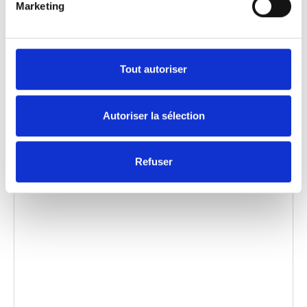
Marketing
collez-le dans le html de votre propre site pour
intégrer la vidéo)
:
Tout autoriser
Catégorie:
Carony Classic, Product video
Autoriser la sélection
Refuser
Autorisez
tous les cookies
à regarder cette
vidéo.