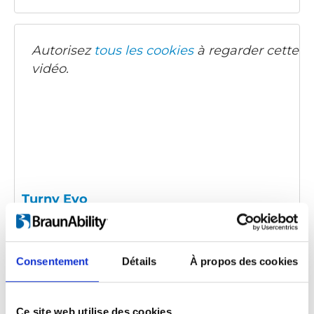
Autorisez
tous les cookies
à regarder cette
vidéo.
Turny Evo
Code d'intégration
(copiez le code ci-dessous et
collez-le dans le html de votre propre site pour
Consentement
Détails
À propos des cookies
intégrer la vidéo)
:
Ce site web utilise des cookies.