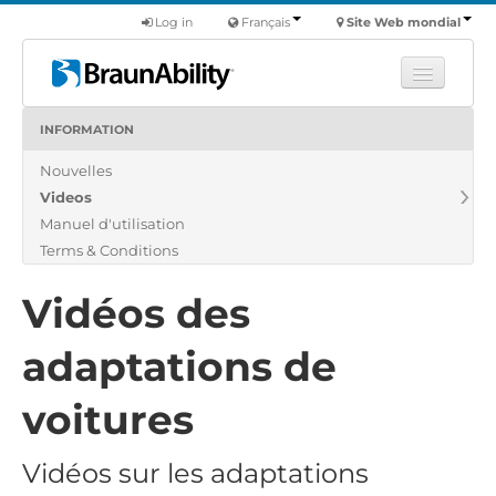
Log in
Français
Site Web mondial
INFORMATION
Apprendre
Nouvelles
Produits
Videos
Véhicules utilitaires
Manuel d'utilisation
Nous
Terms & Conditions
Trouver un revendeur
Vidéos des
adaptations de
voitures
Vidéos sur les adaptations