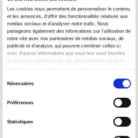
Les cookies nous permettent de personnaliser le contenu
Langue de la vidéo:
English
et les annonces, d'offrir des fonctionnalités relatives aux
Catégorie:
Turny Evo, Turny Evo (generation 1),
médias sociaux et d'analyser notre trafic. Nous
partageons également des informations sur l'utilisation de
Product video
notre site avec nos partenaires de médias sociaux, de
publicité et d'analyse, qui peuvent combiner celles-ci
avec d'autres informations que vous leur avez fournies
Autorisez
tous les cookies
à regarder cette
ou qu'ils ont collectées lors de votre utilisation de leurs
vidéo.
services.
Sélection
Nécessaires
du
consentement
Préférences
Statistiques
Carony Classic
Code d'intégration
(copiez le code ci-dessous et