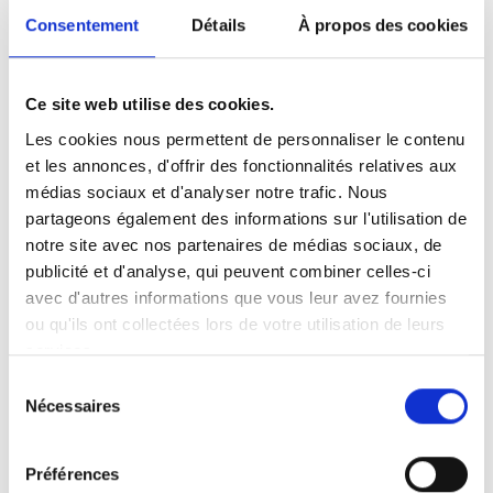
collez-le dans le html de votre propre site pour
Consentement
Détails
À propos des cookies
intégrer la vidéo)
:
Ce site web utilise des cookies.
Les cookies nous permettent de personnaliser le contenu
Langue de la vidéo:
English
et les annonces, d'offrir des fonctionnalités relatives aux
médias sociaux et d'analyser notre trafic. Nous
Catégorie:
Product video, A-Series lift
partageons également des informations sur l'utilisation de
notre site avec nos partenaires de médias sociaux, de
publicité et d'analyse, qui peuvent combiner celles-ci
avec d'autres informations que vous leur avez fournies
Autorisez
tous les cookies
à regarder cette
ou qu'ils ont collectées lors de votre utilisation de leurs
vidéo.
services.
Sélection
Nécessaires
du
consentement
Préférences