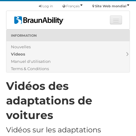
Log in
Français
Site Web mondial
INFORMATION
Apprendre
Nouvelles
Produits
Videos
Véhicules utilitaires
Manuel d'utilisation
Nous
Terms & Conditions
Trouver un revendeur
Vidéos des
adaptations de
voitures
Vidéos sur les adaptations