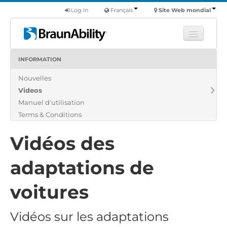
Log in
Français
Site Web mondial
INFORMATION
Apprendre
Nouvelles
Produits
Videos
Véhicules utilitaires
Manuel d'utilisation
Nous
Terms & Conditions
Trouver un revendeur
Vidéos des
adaptations de
voitures
Vidéos sur les adaptations