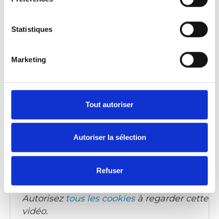
Q-Series: Design
Statistiques
Code d'intégration
(copiez le code ci-dessous et
collez-le dans le html de votre propre site pour
Marketing
intégrer la vidéo)
:
Tout autoriser
Langue de la vidéo:
English
Les sous-titres:
English, German, French, Swedish
Autoriser la sélection
Catégorie:
Wheelchair lifts, Product video, Q-Series lift
Refuser
Autorisez
tous les cookies
à regarder cette
vidéo.