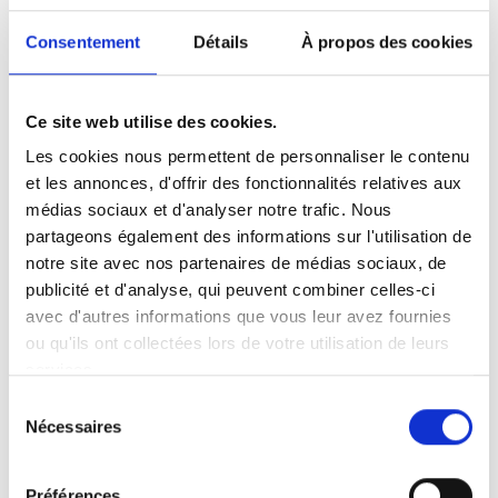
intégrer la vidéo)
:
Consentement
Détails
À propos des cookies
Ce site web utilise des cookies.
Langue de la vidéo:
English
Les sous-titres:
Les cookies nous permettent de personnaliser le contenu
English
et les annonces, d'offrir des fonctionnalités relatives aux
Catégorie:
UVL 600, Product video
médias sociaux et d'analyser notre trafic. Nous
partageons également des informations sur l'utilisation de
notre site avec nos partenaires de médias sociaux, de
publicité et d'analyse, qui peuvent combiner celles-ci
Autorisez
tous les cookies
à regarder cette
avec d'autres informations que vous leur avez fournies
vidéo.
ou qu'ils ont collectées lors de votre utilisation de leurs
services.
Sélection
Nécessaires
du
consentement
Préférences