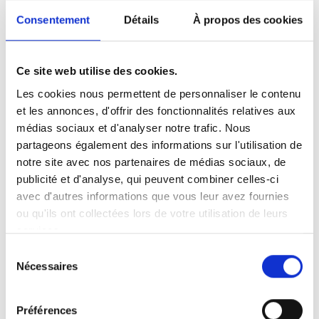
Consentement
Détails
À propos des cookies
Code d'intégration
(copiez le code ci-dessous et
collez-le dans le html de votre propre site pour
intégrer la vidéo)
:
Ce site web utilise des cookies.
Les cookies nous permettent de personnaliser le contenu
et les annonces, d'offrir des fonctionnalités relatives aux
médias sociaux et d'analyser notre trafic. Nous
Langue de la vidéo:
Swedish
Les sous-titres:
partageons également des informations sur l'utilisation de
English, German, French, Swedish, Spanish, Italian
notre site avec nos partenaires de médias sociaux, de
publicité et d'analyse, qui peuvent combiner celles-ci
Catégorie:
Turny Low Vehicle, Product video
avec d'autres informations que vous leur avez fournies
ou qu'ils ont collectées lors de votre utilisation de leurs
services.
Autorisez
tous les cookies
à regarder cette
Sélection
Nécessaires
vidéo.
du
consentement
Préférences