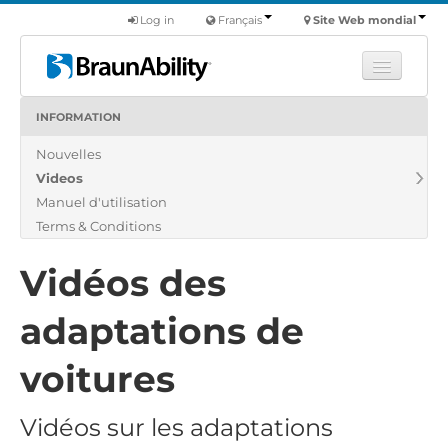
Log in
Français
Site Web mondial
INFORMATION
Apprendre
Nouvelles
Produits
Videos
Véhicules utilitaires
Manuel d'utilisation
Nous
Terms & Conditions
Trouver un revendeur
Vidéos des
adaptations de
voitures
Vidéos sur les adaptations