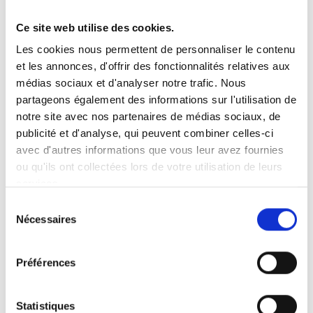
Ce site web utilise des cookies.
Vous recherchez un produit en particulier ?
Les cookies nous permettent de personnaliser le contenu
Ouvrez le menu déroulant sur la gauche et sélectionnez le
et les annonces, d'offrir des fonctionnalités relatives aux
produit qui vous intéresse. Remarque : pour certains produits, il
n’y a pas de vidéo.
médias sociaux et d'analyser notre trafic. Nous
partageons également des informations sur l'utilisation de
Intégration de vidéo
notre site avec nos partenaires de médias sociaux, de
Sous chaque vidéo se trouve un code que vous pouvez utiliser
pour intégrer la vidéo dans votre site web.
publicité et d'analyse, qui peuvent combiner celles-ci
avec d'autres informations que vous leur avez fournies
Abonnez-vous
ou qu'ils ont collectées lors de votre utilisation de leurs
Pour être notifié dès qu’une nouvelle vidéo est disponible, nous
services.
vous invitons à vous abonner à notre chaîne
YouTube ici
.
Sélection
Nécessaires
du
consentement
Préférences
Statistiques