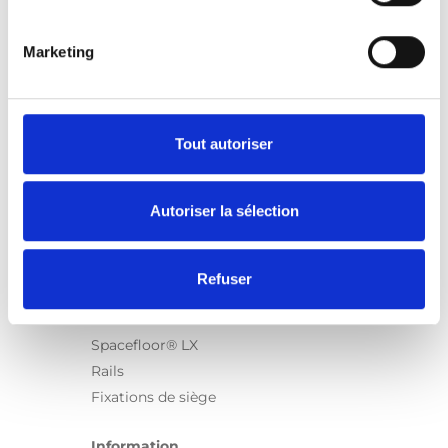
Marketing
Produits
Carony
Turny Evo
Tout autoriser
Turny Low Vehicle
Chair Topper
Autoriser la sélection
Carospeed Classic
Plateformes pour fauteuils roulant
Refuser
Produits
E-Series
Spacefloor® LX
Rails
Fixations de siège
Information