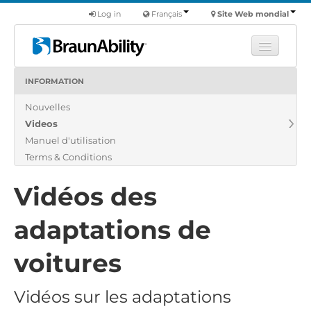
Log in
Français
Site Web mondial
INFORMATION
Apprendre
Nouvelles
Produits
Videos
Véhicules utilitaires
Manuel d'utilisation
Nous
Terms & Conditions
Trouver un revendeur
Vidéos des
adaptations de
voitures
Vidéos sur les adaptations