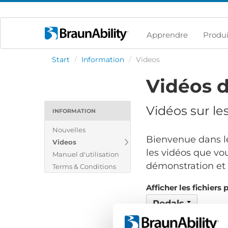
Apprendre
Produi
Start
/
Information
/
Videos
Vidéos d
Vidéos sur le
INFORMATION
Nouvelles
Bienvenue dans le
Videos
les vidéos que vou
Manuel d'utilisation
démonstration et v
Terms & Conditions
Afficher les fichiers 
Pedals
Aucun fichier trouvé..