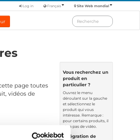
Log in
Français
Site Web mondial
eur
res
Vous recherchez un
produit en
particulier ?
cette page toutes
Ouvrez le menu
it, vidéos de
déroulant sur la gauche
et sélectionnez le
produit qui vous
intéresse. Remarque :
pour certains produits, il
n’y a pas de vidéo.
ndé par: Nom
Intégration de