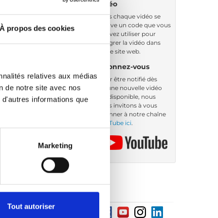
vidéo
Sous chaque vidéo se
trouve un code que vous
À propos des cookies
pouvez utiliser pour
intégrer la vidéo dans
votre site web.
Abonnez-vous
nnalités relatives aux médias
Pour être notifié dès
on de notre site avec nos
qu’une nouvelle vidéo
est disponible, nous
 d'autres informations que
vous invitons à vous
abonner à notre chaîne
YouTube ici
.
Marketing
Tout autoriser