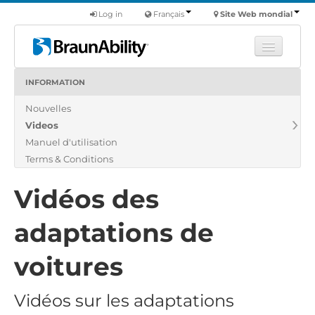
Log in
Français
Site Web mondial
INFORMATION
Apprendre
Nouvelles
Produits
Videos
Véhicules utilitaires
Manuel d'utilisation
Nous
Terms & Conditions
Trouver un revendeur
Vidéos des
adaptations de
voitures
Vidéos sur les adaptations