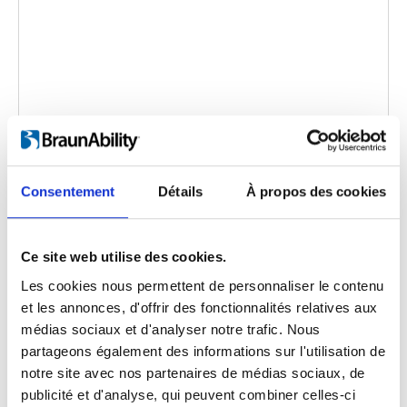
Caroslide
Consentement
Détails
À propos des cookies
Code d'intégration
(copiez le code ci-dessous et
collez-le dans le html de votre propre site pour
intégrer la vidéo)
:
Ce site web utilise des cookies.
Les cookies nous permettent de personnaliser le contenu
et les annonces, d'offrir des fonctionnalités relatives aux
médias sociaux et d'analyser notre trafic. Nous
Catégorie:
Caroslide, Product video
partageons également des informations sur l'utilisation de
notre site avec nos partenaires de médias sociaux, de
publicité et d'analyse, qui peuvent combiner celles-ci