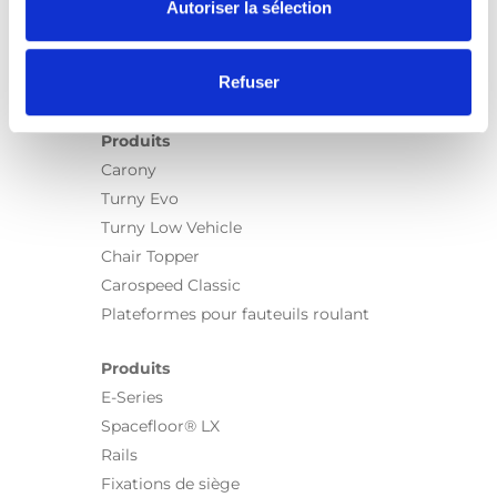
Autoriser la sélection
Refuser
Produits
Carony
Turny Evo
Turny Low Vehicle
Chair Topper
Carospeed Classic
Plateformes pour fauteuils roulant
Produits
E-Series
Spacefloor® LX
Rails
Fixations de siège