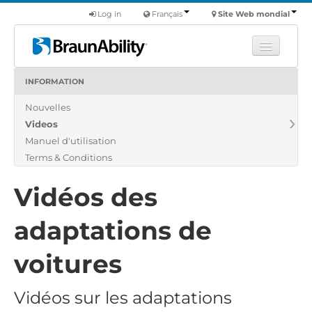
Log in
Français
Site Web mondial
INFORMATION
Apprendre
Nouvelles
Produits
Videos
Véhicules utilitaires
Manuel d'utilisation
Nous
Terms & Conditions
Trouver un revendeur
Vidéos des
adaptations de
voitures
Vidéos sur les adaptations