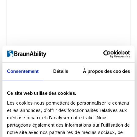
Carospeed Classic
Code d'intégration
(copiez le code ci-dessous et
Consentement
Détails
À propos des cookies
collez-le dans le html de votre propre site pour
intégrer la vidéo)
:
Ce site web utilise des cookies.
Les cookies nous permettent de personnaliser le contenu
et les annonces, d'offrir des fonctionnalités relatives aux
Langue de la vidéo:
English
médias sociaux et d'analyser notre trafic. Nous
partageons également des informations sur l'utilisation de
Catégorie:
Carospeed Classic, Product video
notre site avec nos partenaires de médias sociaux, de