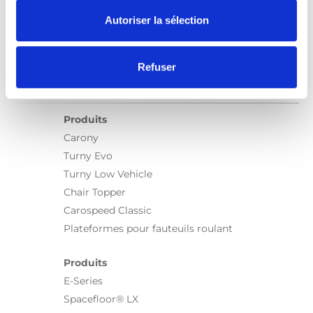
Autoriser la sélection
Refuser
Produits
Carony
Turny Evo
Turny Low Vehicle
Chair Topper
Carospeed Classic
Plateformes pour fauteuils roulant
Produits
E-Series
Spacefloor® LX