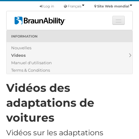
Log in
Français
Site Web mondial
INFORMATION
Apprendre
Nouvelles
Produits
Videos
Véhicules utilitaires
Manuel d'utilisation
Nous
Terms & Conditions
Trouver un revendeur
Vidéos des
adaptations de
voitures
Vidéos sur les adaptations