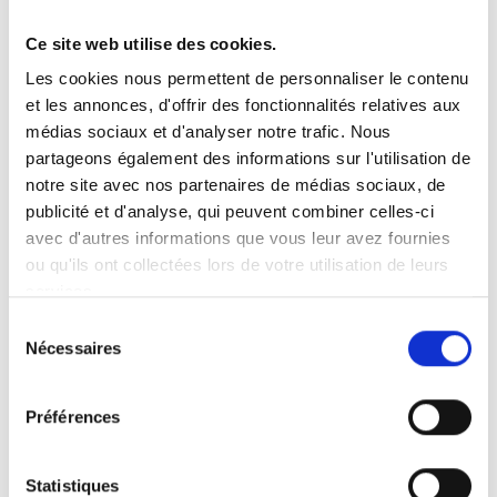
Ce site web utilise des cookies.
Vous recherchez un produit en particulier ?
Les cookies nous permettent de personnaliser le contenu
Ouvrez le menu déroulant sur la gauche et sélectionnez le
et les annonces, d'offrir des fonctionnalités relatives aux
produit qui vous intéresse. Remarque : pour certains produits, il
n’y a pas de vidéo.
médias sociaux et d'analyser notre trafic. Nous
partageons également des informations sur l'utilisation de
Intégration de vidéo
notre site avec nos partenaires de médias sociaux, de
Sous chaque vidéo se trouve un code que vous pouvez utiliser
pour intégrer la vidéo dans votre site web.
publicité et d'analyse, qui peuvent combiner celles-ci
avec d'autres informations que vous leur avez fournies
Abonnez-vous
ou qu'ils ont collectées lors de votre utilisation de leurs
Pour être notifié dès qu’une nouvelle vidéo est disponible, nous
services.
vous invitons à vous abonner à notre chaîne
YouTube ici
.
Sélection
Nécessaires
du
consentement
Préférences
Statistiques