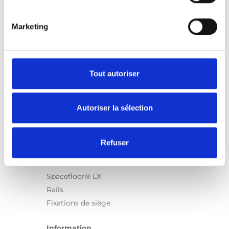
Marketing
Produits
Carony
Turny Evo
Tout autoriser
Turny Low Vehicle
Chair Topper
Autoriser la sélection
Carospeed Classic
Plateformes pour fauteuils roulant
Refuser
Produits
E-Series
Spacefloor® LX
Rails
Fixations de siège
Information