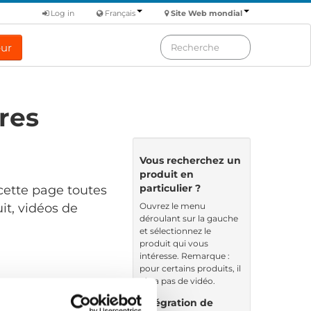
Log in
Français
Site Web mondial
eur
res
Vous recherchez un
produit en
particulier ?
cette page toutes
Ouvrez le menu
it, vidéos de
déroulant sur la gauche
et sélectionnez le
produit qui vous
intéresse. Remarque :
pour certains produits, il
n’y a pas de vidéo.
ndé par: Date
Intégration de