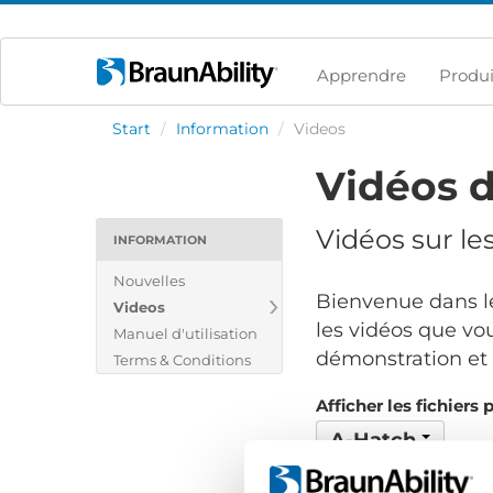
Apprendre
Produi
Start
/
Information
/
Videos
Vidéos d
Vidéos sur le
INFORMATION
Nouvelles
Bienvenue dans le
Videos
les vidéos que vou
Manuel d'utilisation
démonstration et v
Terms & Conditions
Afficher les fichiers 
A-Hatch
Aucun fichier trouvé..