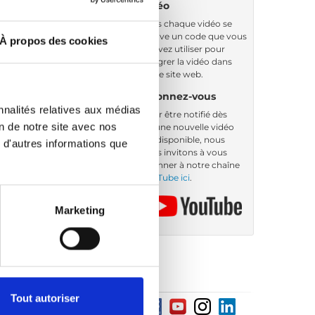
vidéo
Sous chaque vidéo se
trouve un code que vous
À propos des cookies
pouvez utiliser pour
intégrer la vidéo dans
votre site web.
Abonnez-vous
nnalités relatives aux médias
Pour être notifié dès
on de notre site avec nos
qu’une nouvelle vidéo
est disponible, nous
 d'autres informations que
vous invitons à vous
abonner à notre chaîne
YouTube ici
.
Marketing
Tout autoriser