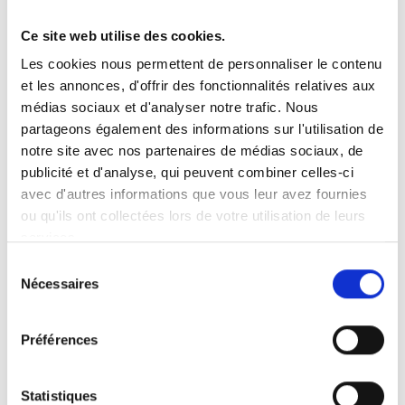
Ce site web utilise des cookies.
Vous recherchez un produit en particulier ?
Les cookies nous permettent de personnaliser le contenu
Ouvrez le menu déroulant sur la gauche et sélectionnez le
et les annonces, d'offrir des fonctionnalités relatives aux
produit qui vous intéresse. Remarque : pour certains produits, il
n’y a pas de vidéo.
médias sociaux et d'analyser notre trafic. Nous
partageons également des informations sur l'utilisation de
Intégration de vidéo
notre site avec nos partenaires de médias sociaux, de
Sous chaque vidéo se trouve un code que vous pouvez utiliser
pour intégrer la vidéo dans votre site web.
publicité et d'analyse, qui peuvent combiner celles-ci
avec d'autres informations que vous leur avez fournies
Abonnez-vous
ou qu'ils ont collectées lors de votre utilisation de leurs
Pour être notifié dès qu’une nouvelle vidéo est disponible, nous
services.
vous invitons à vous abonner à notre chaîne
YouTube ici
.
Sélection
Nécessaires
du
consentement
Préférences
Statistiques