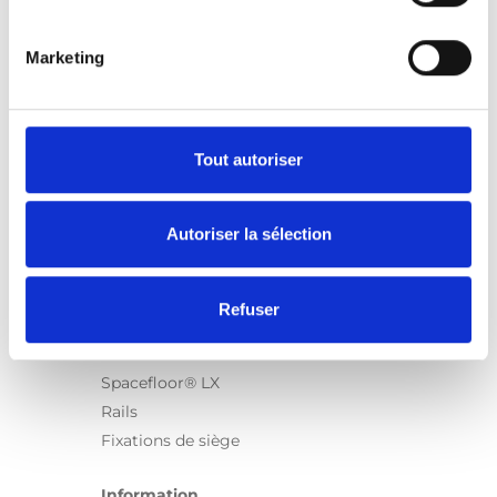
Marketing
Produits
Carony
Turny Evo
Tout autoriser
Turny Low Vehicle
Chair Topper
Autoriser la sélection
Carospeed Classic
Plateformes pour fauteuils roulant
Refuser
Produits
E-Series
Spacefloor® LX
Rails
Fixations de siège
Information