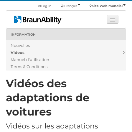
Log in
Français
Site Web mondial
INFORMATION
Apprendre
Nouvelles
Produits
Videos
Véhicules utilitaires
Manuel d'utilisation
Nous
Terms & Conditions
Trouver un revendeur
Vidéos des
adaptations de
voitures
Vidéos sur les adaptations