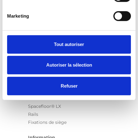
Marketing
Produits
Carony
Turny Evo
Tout autoriser
Turny Low Vehicle
Chair Topper
Autoriser la sélection
Carospeed Classic
Plateformes pour fauteuils roulant
Refuser
Produits
E-Series
Spacefloor® LX
Rails
Fixations de siège
Information