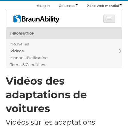
Log in
Français
Site Web mondial
INFORMATION
Apprendre
Nouvelles
Produits
Videos
Véhicules utilitaires
Manuel d'utilisation
Nous
Terms & Conditions
Trouver un revendeur
Vidéos des
adaptations de
voitures
Vidéos sur les adaptations