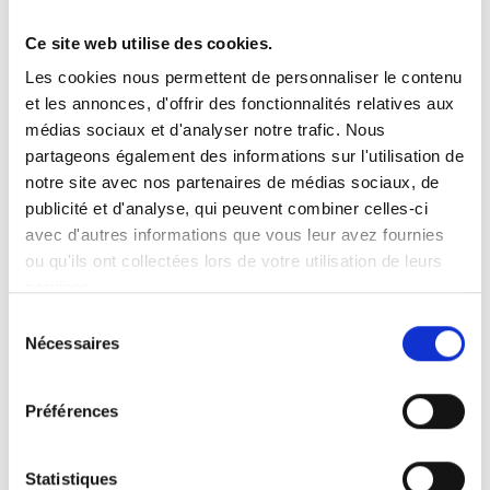
Ce site web utilise des cookies.
Vous recherchez un produit en particulier ?
Les cookies nous permettent de personnaliser le contenu
Ouvrez le menu déroulant sur la gauche et sélectionnez le
et les annonces, d'offrir des fonctionnalités relatives aux
produit qui vous intéresse. Remarque : pour certains produits, il
n’y a pas de vidéo.
médias sociaux et d'analyser notre trafic. Nous
partageons également des informations sur l'utilisation de
Intégration de vidéo
notre site avec nos partenaires de médias sociaux, de
Sous chaque vidéo se trouve un code que vous pouvez utiliser
pour intégrer la vidéo dans votre site web.
publicité et d'analyse, qui peuvent combiner celles-ci
avec d'autres informations que vous leur avez fournies
Abonnez-vous
ou qu'ils ont collectées lors de votre utilisation de leurs
Pour être notifié dès qu’une nouvelle vidéo est disponible, nous
services.
vous invitons à vous abonner à notre chaîne
YouTube ici
.
Sélection
Nécessaires
du
consentement
Préférences
Statistiques