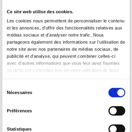
Ce site web utilise des cookies.
Vous recherchez un produit en particulier ?
Les cookies nous permettent de personnaliser le contenu
Ouvrez le menu déroulant sur la gauche et sélectionnez le
et les annonces, d'offrir des fonctionnalités relatives aux
produit qui vous intéresse. Remarque : pour certains produits, il
n’y a pas de vidéo.
médias sociaux et d'analyser notre trafic. Nous
partageons également des informations sur l'utilisation de
Intégration de vidéo
notre site avec nos partenaires de médias sociaux, de
Sous chaque vidéo se trouve un code que vous pouvez utiliser
pour intégrer la vidéo dans votre site web.
publicité et d'analyse, qui peuvent combiner celles-ci
avec d'autres informations que vous leur avez fournies
Abonnez-vous
ou qu'ils ont collectées lors de votre utilisation de leurs
Pour être notifié dès qu’une nouvelle vidéo est disponible, nous
services.
vous invitons à vous abonner à notre chaîne
YouTube ici
.
Sélection
Nécessaires
du
consentement
Préférences
Statistiques