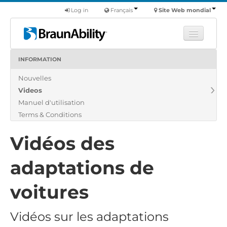
Log in
Français
Site Web mondial
INFORMATION
Apprendre
Nouvelles
Produits
Videos
Véhicules utilitaires
Manuel d'utilisation
Nous
Terms & Conditions
Trouver un revendeur
Vidéos des
adaptations de
voitures
Vidéos sur les adaptations