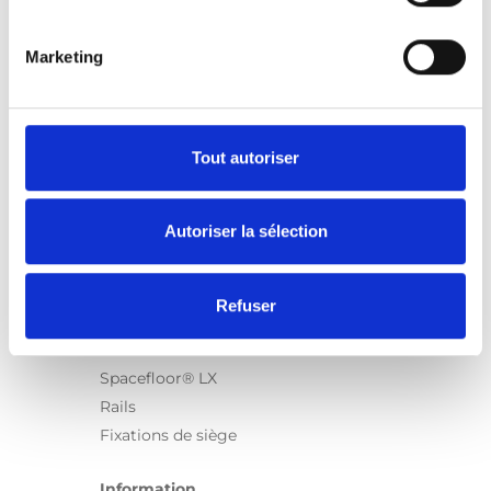
Marketing
Produits
Carony
Turny Evo
Tout autoriser
Turny Low Vehicle
Chair Topper
Autoriser la sélection
Carospeed Classic
Plateformes pour fauteuils roulant
Refuser
Produits
E-Series
Spacefloor® LX
Rails
Fixations de siège
Information