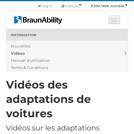
Log in
Français
Site Web mondial
INFORMATION
Apprendre
Nouvelles
Produits
Videos
Véhicules utilitaires
Manuel d'utilisation
Nous
Terms & Conditions
Trouver un revendeur
Vidéos des
adaptations de
voitures
Vidéos sur les adaptations