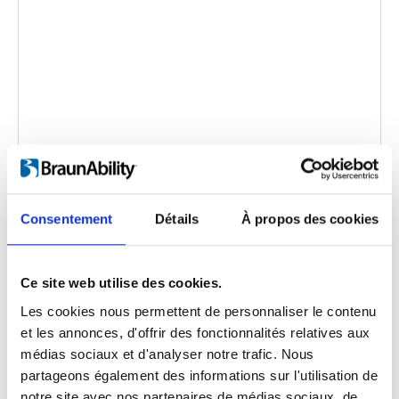
Carolift 100: Product overview
Code d'intégration
(copiez le code ci-dessous et
collez-le dans le html de votre propre site pour
Consentement
Détails
À propos des cookies
intégrer la vidéo)
:
Ce site web utilise des cookies.
Les cookies nous permettent de personnaliser le contenu
Langue de la vidéo:
English
Les sous-titres:
et les annonces, d'offrir des fonctionnalités relatives aux
English, German, French
médias sociaux et d'analyser notre trafic. Nous
partageons également des informations sur l'utilisation de
Catégorie:
Product video, Carolift 100
notre site avec nos partenaires de médias sociaux, de