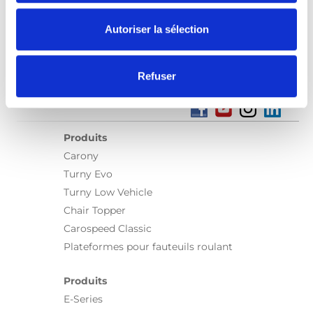
Autoriser la sélection
Refuser
Produits
Carony
Turny Evo
Turny Low Vehicle
Chair Topper
Carospeed Classic
Plateformes pour fauteuils roulant
Produits
E-Series