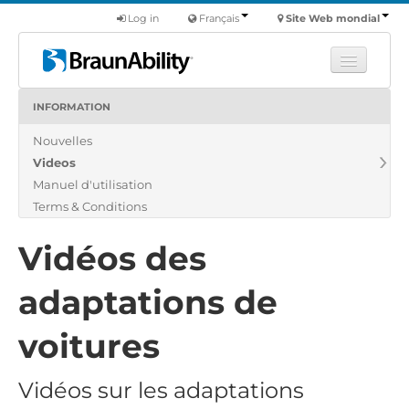
Log in
Français
Site Web mondial
INFORMATION
Apprendre
Nouvelles
Produits
Videos
Véhicules utilitaires
Manuel d'utilisation
Nous
Terms & Conditions
Trouver un revendeur
Vidéos des
adaptations de
voitures
Vidéos sur les adaptations