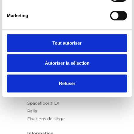
Marketing
Produits
Carony
Turny Evo
Tout autoriser
Turny Low Vehicle
Chair Topper
Autoriser la sélection
Carospeed Classic
Plateformes pour fauteuils roulant
Refuser
Produits
E-Series
Spacefloor® LX
Rails
Fixations de siège
Information