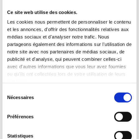
Ce site web utilise des cookies.
Vous recherchez un produit en particulier ?
Les cookies nous permettent de personnaliser le contenu
Ouvrez le menu déroulant sur la gauche et sélectionnez le
et les annonces, d'offrir des fonctionnalités relatives aux
produit qui vous intéresse. Remarque : pour certains produits, il
n’y a pas de vidéo.
médias sociaux et d'analyser notre trafic. Nous
partageons également des informations sur l'utilisation de
Intégration de vidéo
notre site avec nos partenaires de médias sociaux, de
Sous chaque vidéo se trouve un code que vous pouvez utiliser
pour intégrer la vidéo dans votre site web.
publicité et d'analyse, qui peuvent combiner celles-ci
avec d'autres informations que vous leur avez fournies
Abonnez-vous
ou qu'ils ont collectées lors de votre utilisation de leurs
Pour être notifié dès qu’une nouvelle vidéo est disponible, nous
services.
vous invitons à vous abonner à notre chaîne
YouTube ici
.
Sélection
Nécessaires
du
consentement
Préférences
Statistiques