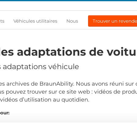
ts
Véhicules utilitaires
Nous
Trouver un revend
es adaptations de voitu
s adaptations véhicule
s archives de BraunAbility. Nous avons réuni sur 
s pouvez trouver sur ce site web : vidéos de produ
idéos d’utilisation au quotidien.
pour:
Commandé par: 
.