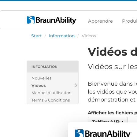
Apprendre
Produi
Start
/
Information
/
Videos
Vidéos d
Vidéos sur le
INFORMATION
Nouvelles
Bienvenue dans le
Videos
les vidéos que vou
Manuel d'utilisation
démonstration et v
Terms & Conditions
Afficher les fichiers 
TriflexAIR
Aucun fichier trouvé..