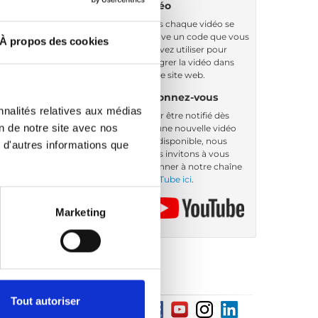
vidéo
Sous chaque vidéo se
trouve un code que vous
À propos des cookies
pouvez utiliser pour
intégrer la vidéo dans
votre site web.
Abonnez-vous
nnalités relatives aux médias
Pour être notifié dès
on de notre site avec nos
qu’une nouvelle vidéo
est disponible, nous
 d'autres informations que
vous invitons à vous
abonner à notre chaîne
YouTube ici
.
Marketing
Tout autoriser