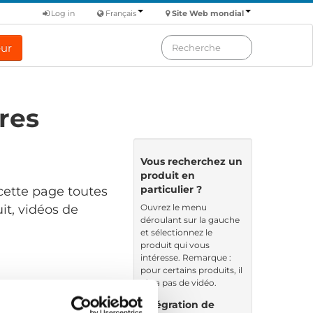
Log in
Français
Site Web mondial
eur
res
Vous recherchez un
produit en
particulier ?
cette page toutes
Ouvrez le menu
it, vidéos de
déroulant sur la gauche
et sélectionnez le
produit qui vous
intéresse. Remarque :
pour certains produits, il
n’y a pas de vidéo.
Nom de fichier
Intégration de