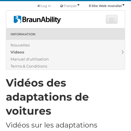
Log in
Français
Site Web mondial
INFORMATION
Apprendre
Nouvelles
Produits
Videos
Véhicules utilitaires
Manuel d'utilisation
Nous
Terms & Conditions
Trouver un revendeur
Vidéos des
adaptations de
voitures
Vidéos sur les adaptations