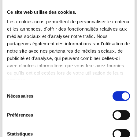
Ce site web utilise des cookies.
Vous recherchez un produit en particulier ?
Les cookies nous permettent de personnaliser le contenu
Ouvrez le menu déroulant sur la gauche et sélectionnez le
et les annonces, d'offrir des fonctionnalités relatives aux
produit qui vous intéresse. Remarque : pour certains produits, il
n’y a pas de vidéo.
médias sociaux et d'analyser notre trafic. Nous
partageons également des informations sur l'utilisation de
Intégration de vidéo
notre site avec nos partenaires de médias sociaux, de
Sous chaque vidéo se trouve un code que vous pouvez utiliser
pour intégrer la vidéo dans votre site web.
publicité et d'analyse, qui peuvent combiner celles-ci
avec d'autres informations que vous leur avez fournies
Abonnez-vous
ou qu'ils ont collectées lors de votre utilisation de leurs
Pour être notifié dès qu’une nouvelle vidéo est disponible, nous
services.
vous invitons à vous abonner à notre chaîne
YouTube ici
.
Sélection
Nécessaires
du
consentement
Préférences
Statistiques