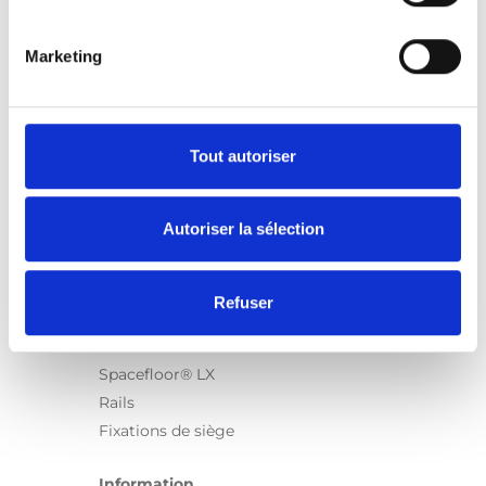
Marketing
Produits
Carony
Turny Evo
Tout autoriser
Turny Low Vehicle
Chair Topper
Autoriser la sélection
Carospeed Classic
Plateformes pour fauteuils roulant
Refuser
Produits
E-Series
Spacefloor® LX
Rails
Fixations de siège
Information