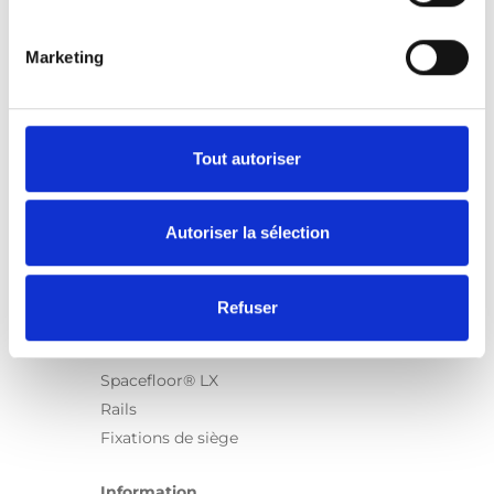
Marketing
Produits
Carony
Turny Evo
Tout autoriser
Turny Low Vehicle
Chair Topper
Autoriser la sélection
Carospeed Classic
Plateformes pour fauteuils roulant
Refuser
Produits
E-Series
Spacefloor® LX
Rails
Fixations de siège
Information