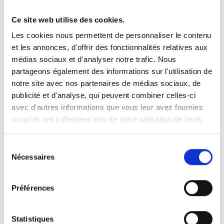
Ce site web utilise des cookies.
Vous recherchez un produit en particulier ?
Les cookies nous permettent de personnaliser le contenu
Ouvrez le menu déroulant sur la gauche et sélectionnez le
et les annonces, d'offrir des fonctionnalités relatives aux
produit qui vous intéresse. Remarque : pour certains produits, il
n’y a pas de vidéo.
médias sociaux et d'analyser notre trafic. Nous
partageons également des informations sur l'utilisation de
Intégration de vidéo
notre site avec nos partenaires de médias sociaux, de
Sous chaque vidéo se trouve un code que vous pouvez utiliser
pour intégrer la vidéo dans votre site web.
publicité et d'analyse, qui peuvent combiner celles-ci
avec d'autres informations que vous leur avez fournies
Abonnez-vous
ou qu'ils ont collectées lors de votre utilisation de leurs
Pour être notifié dès qu’une nouvelle vidéo est disponible, nous
services.
vous invitons à vous abonner à notre chaîne
YouTube ici
.
Sélection
Nécessaires
du
consentement
Préférences
Statistiques