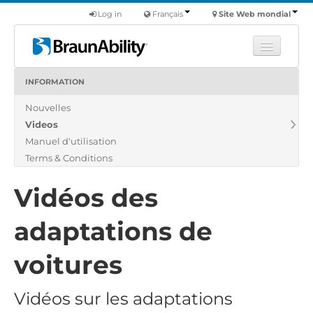
Log in
Français
Site Web mondial
INFORMATION
Apprendre
Nouvelles
Produits
Videos
Véhicules utilitaires
Manuel d'utilisation
Nous
Terms & Conditions
Trouver un revendeur
Vidéos des
adaptations de
voitures
Vidéos sur les adaptations