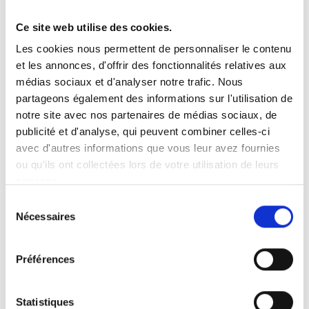
Ce site web utilise des cookies.
Vous recherchez un produit en particulier ?
Les cookies nous permettent de personnaliser le contenu
Ouvrez le menu déroulant sur la gauche et sélectionnez le
et les annonces, d'offrir des fonctionnalités relatives aux
produit qui vous intéresse. Remarque : pour certains produits, il
n’y a pas de vidéo.
médias sociaux et d'analyser notre trafic. Nous
partageons également des informations sur l'utilisation de
Intégration de vidéo
notre site avec nos partenaires de médias sociaux, de
Sous chaque vidéo se trouve un code que vous pouvez utiliser
pour intégrer la vidéo dans votre site web.
publicité et d'analyse, qui peuvent combiner celles-ci
avec d'autres informations que vous leur avez fournies
Abonnez-vous
ou qu'ils ont collectées lors de votre utilisation de leurs
Pour être notifié dès qu’une nouvelle vidéo est disponible, nous
services.
vous invitons à vous abonner à notre chaîne
YouTube ici
.
Sélection
Nécessaires
du
consentement
Préférences
Statistiques