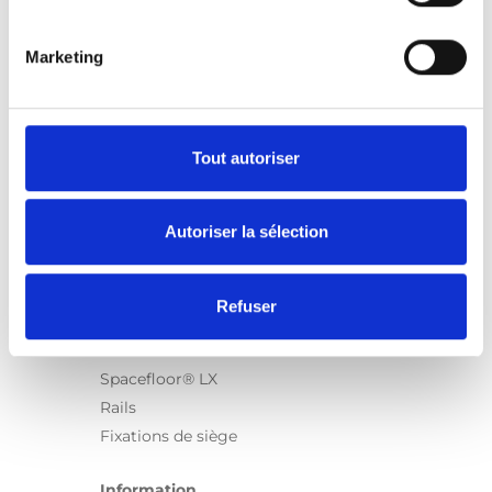
Marketing
Produits
Carony
Turny Evo
Tout autoriser
Turny Low Vehicle
Chair Topper
Autoriser la sélection
Carospeed Classic
Plateformes pour fauteuils roulant
Refuser
Produits
E-Series
Spacefloor® LX
Rails
Fixations de siège
Information