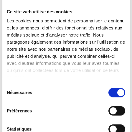
Ce site web utilise des cookies.
Vous recherchez un produit en particulier ?
Les cookies nous permettent de personnaliser le contenu
Ouvrez le menu déroulant sur la gauche et sélectionnez le
et les annonces, d'offrir des fonctionnalités relatives aux
produit qui vous intéresse. Remarque : pour certains produits, il
n’y a pas de vidéo.
médias sociaux et d'analyser notre trafic. Nous
partageons également des informations sur l'utilisation de
Intégration de vidéo
notre site avec nos partenaires de médias sociaux, de
Sous chaque vidéo se trouve un code que vous pouvez utiliser
pour intégrer la vidéo dans votre site web.
publicité et d'analyse, qui peuvent combiner celles-ci
avec d'autres informations que vous leur avez fournies
Abonnez-vous
ou qu'ils ont collectées lors de votre utilisation de leurs
Pour être notifié dès qu’une nouvelle vidéo est disponible, nous
services.
vous invitons à vous abonner à notre chaîne
YouTube ici
.
Sélection
Nécessaires
du
consentement
Préférences
Statistiques