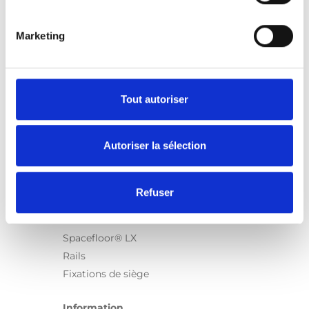
Marketing
Produits
Carony
Turny Evo
Tout autoriser
Turny Low Vehicle
Chair Topper
Autoriser la sélection
Carospeed Classic
Plateformes pour fauteuils roulant
Refuser
Produits
E-Series
Spacefloor® LX
Rails
Fixations de siège
Information