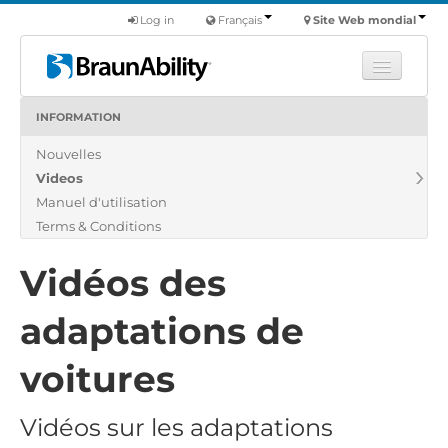
Log in
Français
Site Web mondial
INFORMATION
Apprendre
Nouvelles
Produits
Videos
Véhicules utilitaires
Manuel d'utilisation
Nous
Terms & Conditions
Trouver un revendeur
Vidéos des
adaptations de
voitures
Vidéos sur les adaptations