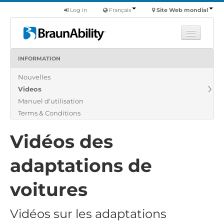
Log in
Français
Site Web mondial
INFORMATION
Apprendre
Nouvelles
Produits
Videos
Véhicules utilitaires
Manuel d'utilisation
Nous
Terms & Conditions
Trouver un revendeur
Vidéos des
adaptations de
voitures
Vidéos sur les adaptations