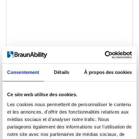
Twinlock: How to use
Code d'intégration
(copiez le code ci-dessous et
Consentement
Détails
À propos des cookies
collez-le dans le html de votre propre site pour
intégrer la vidéo)
:
Ce site web utilise des cookies.
Les cookies nous permettent de personnaliser le contenu
et les annonces, d'offrir des fonctionnalités relatives aux
Langue de la vidéo:
English
médias sociaux et d'analyser notre trafic. Nous
partageons également des informations sur l'utilisation de
Catégorie:
Product video, Training video, Twinlock
notre site avec nos partenaires de médias sociaux, de