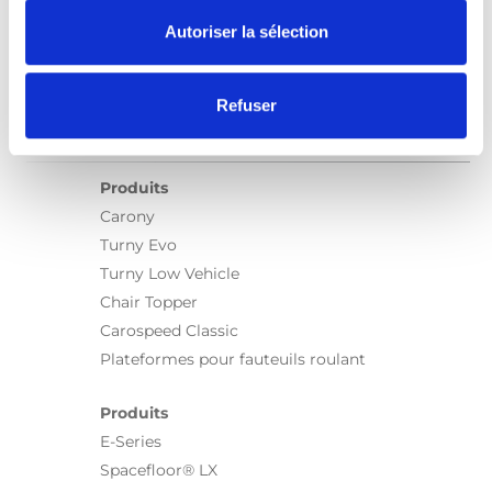
Autoriser la sélection
Refuser
Produits
Carony
Turny Evo
Turny Low Vehicle
Chair Topper
Carospeed Classic
Plateformes pour fauteuils roulant
Produits
E-Series
Spacefloor® LX