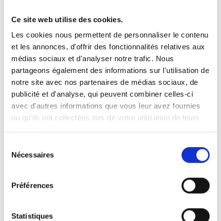
Ce site web utilise des cookies.
Vous recherchez un produit en particulier ?
Les cookies nous permettent de personnaliser le contenu
Ouvrez le menu déroulant sur la gauche et sélectionnez le
et les annonces, d'offrir des fonctionnalités relatives aux
produit qui vous intéresse. Remarque : pour certains produits, il
n’y a pas de vidéo.
médias sociaux et d'analyser notre trafic. Nous
partageons également des informations sur l'utilisation de
Intégration de vidéo
notre site avec nos partenaires de médias sociaux, de
Sous chaque vidéo se trouve un code que vous pouvez utiliser
pour intégrer la vidéo dans votre site web.
publicité et d'analyse, qui peuvent combiner celles-ci
avec d'autres informations que vous leur avez fournies
Abonnez-vous
ou qu'ils ont collectées lors de votre utilisation de leurs
Pour être notifié dès qu’une nouvelle vidéo est disponible, nous
services.
vous invitons à vous abonner à notre chaîne
YouTube ici
.
Sélection
Nécessaires
du
consentement
Préférences
Statistiques