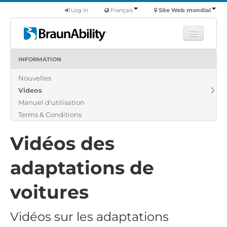
Log in
Français
Site Web mondial
INFORMATION
Apprendre
Nouvelles
Produits
Videos
Véhicules utilitaires
Manuel d'utilisation
Nous
Terms & Conditions
Trouver un revendeur
Vidéos des
adaptations de
voitures
Vidéos sur les adaptations