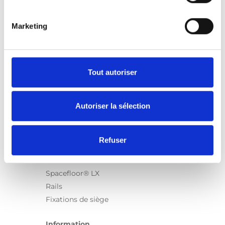
Marketing
Produits
Carony
Turny Evo
Tout autoriser
Turny Low Vehicle
Chair Topper
Autoriser la sélection
Carospeed Classic
Plateformes pour fauteuils roulant
Refuser
Produits
E-Series
Spacefloor® LX
Rails
Fixations de siège
Information