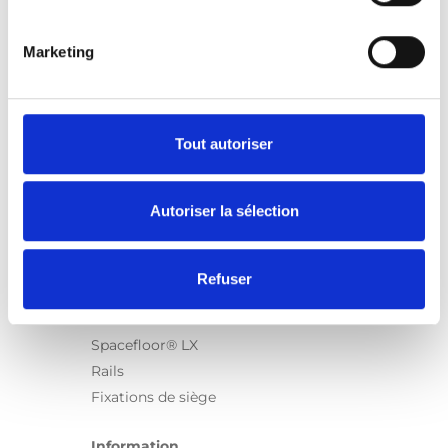
Marketing
Produits
Carony
Turny Evo
Tout autoriser
Turny Low Vehicle
Chair Topper
Autoriser la sélection
Carospeed Classic
Plateformes pour fauteuils roulant
Refuser
Produits
E-Series
Spacefloor® LX
Rails
Fixations de siège
Information