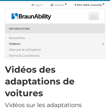
Log in
Français
Site Web mondial
INFORMATION
Apprendre
Nouvelles
Produits
Videos
Véhicules utilitaires
Manuel d'utilisation
Nous
Terms & Conditions
Trouver un revendeur
Vidéos des
adaptations de
voitures
Vidéos sur les adaptations