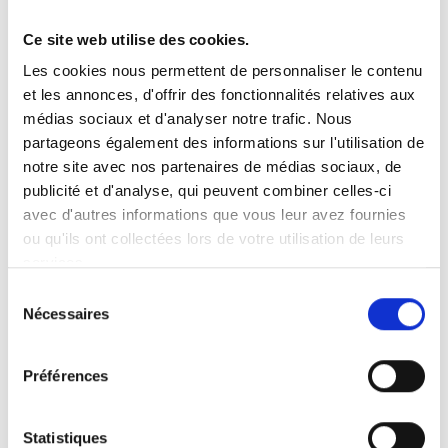
Ce site web utilise des cookies.
Vous recherchez un produit en particulier ?
Les cookies nous permettent de personnaliser le contenu
Ouvrez le menu déroulant sur la gauche et sélectionnez le
et les annonces, d'offrir des fonctionnalités relatives aux
produit qui vous intéresse. Remarque : pour certains produits, il
n’y a pas de vidéo.
médias sociaux et d'analyser notre trafic. Nous
partageons également des informations sur l'utilisation de
Intégration de vidéo
notre site avec nos partenaires de médias sociaux, de
Sous chaque vidéo se trouve un code que vous pouvez utiliser
pour intégrer la vidéo dans votre site web.
publicité et d'analyse, qui peuvent combiner celles-ci
avec d'autres informations que vous leur avez fournies
Abonnez-vous
ou qu'ils ont collectées lors de votre utilisation de leurs
Pour être notifié dès qu’une nouvelle vidéo est disponible, nous
services.
vous invitons à vous abonner à notre chaîne
YouTube ici
.
Sélection
Nécessaires
du
consentement
Préférences
Statistiques